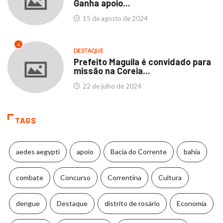
Ganha apoio...
15 de agosto de 2024
4
DESTAQUE
Prefeito Maguila é convidado para
missão na Coreia...
22 de julho de 2024
TAGS
aedes aegypti
apoio
Bacia do Corrente
bahia
combate
Concurso
Correntina
Cultura
dengue
Destaque
distrito de rosário
Economia