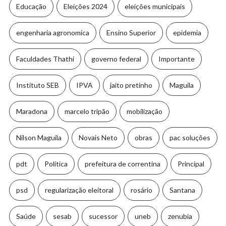
Educação
Eleições 2024
eleições municipais
engenharia agronomica
Ensino Superior
epidemia
Faculdades Thathi
governo federal
Importante
Instituto SEB
IPVA
jaito pretinho
Maguila
Maradona
marcelo tripão
mobilização
Nilson Maguila
Novais Neto
obras
pac soluções
pdt
Política
prefeitura de correntina
Principal
psd
regularização eleitoral
rosário
Santana
Saúde
sesab
sucessor
uneb
zenubia