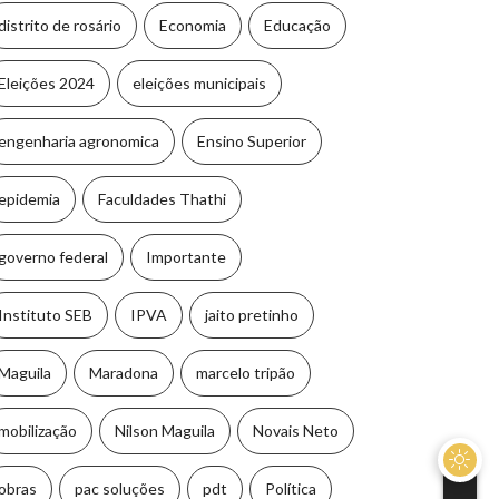
distrito de rosário
Economia
Educação
Eleições 2024
eleições municipais
engenharia agronomica
Ensino Superior
epidemia
Faculdades Thathi
governo federal
Importante
Instituto SEB
IPVA
jaito pretinho
Maguila
Maradona
marcelo tripão
mobilização
Nilson Maguila
Novais Neto
obras
pac soluções
pdt
Política