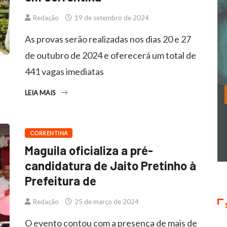
Redação
19 de setembro de 2024
As provas serão realizadas nos dias 20 e 27
de outubro de 2024 e oferecerá um total de
441 vagas imediatas
LEIA MAIS
CORRENTINA
Maguila oficializa a pré-
candidatura de Jaito Pretinho à
Prefeitura de
Redação
25 de março de 2024
O evento contou com a presença de mais de