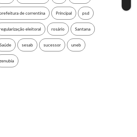
prefeitura de correntina
Principal
psd
regularização eleitoral
rosário
Santana
Saúde
sesab
sucessor
uneb
zenubia