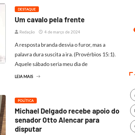
DESTAQUE
Um cavalo pela frente
Redação
4 de março de 2024
A resposta branda desvia o furor, mas a
palavra dura suscita a ira. (Provérbios 15:1).
Aquele sábado seria meu dia de
LEIA MAIS
POLÍTICA
Michael Delgado recebe apoio do
senador Otto Alencar para
disputar