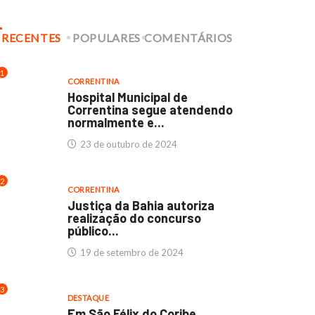
RECENTES
POPULARES
COMENTÁRIOS
1
CORRENTINA
Hospital Municipal de
Correntina segue atendendo
normalmente e...
23 de outubro de 2024
2
CORRENTINA
Justiça da Bahia autoriza
realização do concurso
público...
19 de setembro de 2024
3
DESTAQUE
Em São Félix do Coribe,