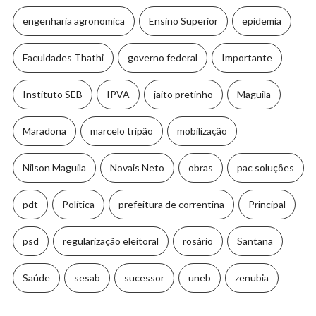
engenharia agronomica
Ensino Superior
epidemia
Faculdades Thathi
governo federal
Importante
Instituto SEB
IPVA
jaito pretinho
Maguila
Maradona
marcelo tripão
mobilização
Nilson Maguila
Novais Neto
obras
pac soluções
pdt
Política
prefeitura de correntina
Principal
psd
regularização eleitoral
rosário
Santana
Saúde
sesab
sucessor
uneb
zenubia