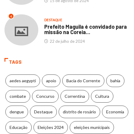
15 de agosto de 2024
4
DESTAQUE
Prefeito Maguila é convidado para
missão na Coreia...
22 de julho de 2024
TAGS
aedes aegypti
apoio
Bacia do Corrente
bahia
combate
Concurso
Correntina
Cultura
dengue
Destaque
distrito de rosário
Economia
Educação
Eleições 2024
eleições municipais