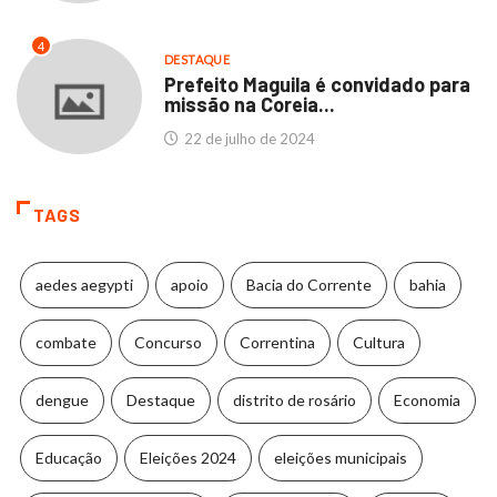
4
DESTAQUE
Prefeito Maguila é convidado para
missão na Coreia...
22 de julho de 2024
TAGS
aedes aegypti
apoio
Bacia do Corrente
bahia
combate
Concurso
Correntina
Cultura
dengue
Destaque
distrito de rosário
Economia
Educação
Eleições 2024
eleições municipais