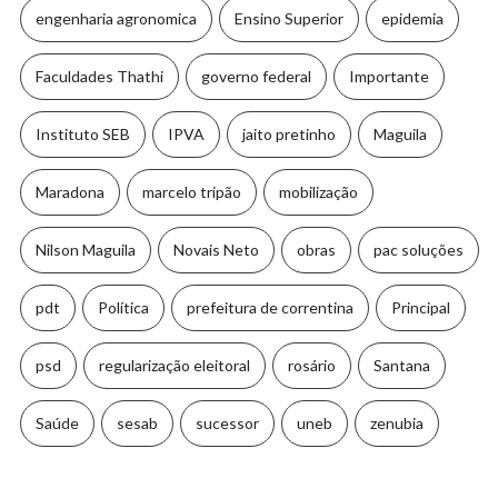
engenharia agronomica
Ensino Superior
epidemia
Faculdades Thathi
governo federal
Importante
Instituto SEB
IPVA
jaito pretinho
Maguila
Maradona
marcelo tripão
mobilização
Nilson Maguila
Novais Neto
obras
pac soluções
pdt
Política
prefeitura de correntina
Principal
psd
regularização eleitoral
rosário
Santana
Saúde
sesab
sucessor
uneb
zenubia