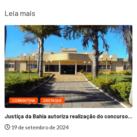
Leia mais
DESTAQUE
DESTAQUE
M
a autoriza realização do concurso...
Em São Félix do
ro de 2024
15 de agosto