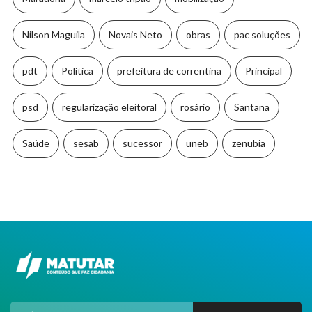
Nilson Maguila
Novais Neto
obras
pac soluções
pdt
Política
prefeitura de correntina
Principal
psd
regularização eleitoral
rosário
Santana
Saúde
sesab
sucessor
uneb
zenubia