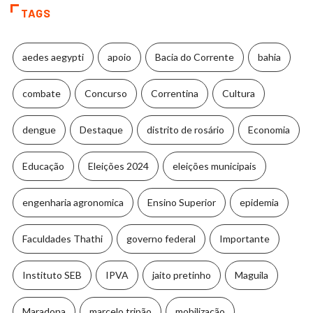
TAGS
aedes aegypti
apoio
Bacia do Corrente
bahia
combate
Concurso
Correntina
Cultura
dengue
Destaque
distrito de rosário
Economia
Educação
Eleições 2024
eleições municipais
engenharia agronomica
Ensino Superior
epidemia
Faculdades Thathi
governo federal
Importante
Instituto SEB
IPVA
jaito pretinho
Maguila
Maradona
marcelo tripão
mobilização