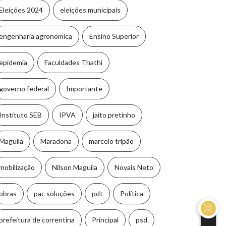
Eleições 2024
eleições municipais
engenharia agronomica
Ensino Superior
epidemia
Faculdades Thathi
governo federal
Importante
Instituto SEB
IPVA
jaito pretinho
Maguila
Maradona
marcelo tripão
mobilização
Nilson Maguila
Novais Neto
obras
pac soluções
pdt
Política
prefeitura de correntina
Principal
psd