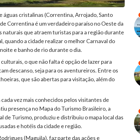
 águas cristalinas (Correntina, Arrojado, Santo
o de Correntina é um verdadeiro paraíso no Oeste da
s naturais que atraem turistas para a região durante
l, quando a cidade realizar o melhor Carnaval do
noite e banho de rio durante o dia.
ulturais, o que não falta é opção de lazer para
cam descanso, seja para os aventureiros. Entre os
choeiras, que são abertas para visitação, além do
m cada vez mais conhecidos pelos visitantes de
iu presença no Mapa do Turismo Brasileiro, a
l de Turismo, produziu e distribuiu o mapa local das
usadas e hotéis da cidade e região.
odrigues (Maguila), faz parte das ações e