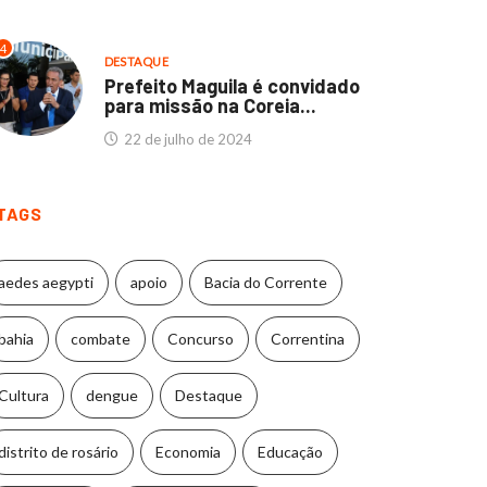
4
DESTAQUE
Prefeito Maguila é convidado
para missão na Coreia...
22 de julho de 2024
TAGS
aedes aegypti
apoio
Bacia do Corrente
bahia
combate
Concurso
Correntina
Cultura
dengue
Destaque
distrito de rosário
Economia
Educação