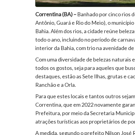
Correntina (BA) –
Banhado por cinco rios de
Antônio, Guará e Rio do Meio), o municípi
Bahia. Além dos rios, a cidade reúne beleza
todo o ano, incluindo no período de carnava
interior da Bahia, com trio na avenidade de 
Com uma diversidade de belezas naturais e c
todos os gostos, seja para aqueles que bus
destaques, estão as Sete Ilhas, grutas e ca
Ranchão e a Orla.
Para que estes locais e tantos outros seja
Correntina, que em 2022 novamente garant
Prefeitura, por meio da Secretaria Municipa
atrações turísticas aos proprietários de po
A medida, segundo o prefeito Nilson José R