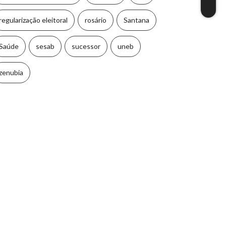
regularização eleitoral
rosário
Santana
Saúde
sesab
sucessor
uneb
zenubia