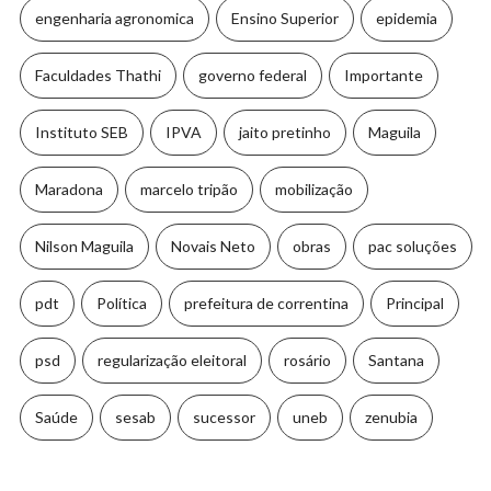
engenharia agronomica
Ensino Superior
epidemia
Faculdades Thathi
governo federal
Importante
Instituto SEB
IPVA
jaito pretinho
Maguila
Maradona
marcelo tripão
mobilização
Nilson Maguila
Novais Neto
obras
pac soluções
pdt
Política
prefeitura de correntina
Principal
psd
regularização eleitoral
rosário
Santana
Saúde
sesab
sucessor
uneb
zenubia