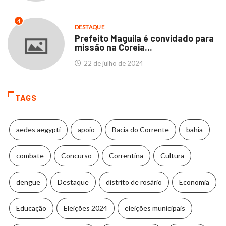
4
DESTAQUE
Prefeito Maguila é convidado para
missão na Coreia...
22 de julho de 2024
TAGS
aedes aegypti
apoio
Bacia do Corrente
bahia
combate
Concurso
Correntina
Cultura
dengue
Destaque
distrito de rosário
Economia
Educação
Eleições 2024
eleições municipais