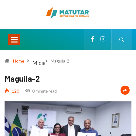
Home
Maguila-2
Mídia
Maguila-2
120
0 minute read