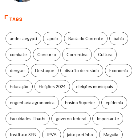
TAGS
aedes aegypti
apoio
Bacia do Corrente
bahia
combate
Concurso
Correntina
Cultura
dengue
Destaque
distrito de rosário
Economia
Educação
Eleições 2024
eleições municipais
engenharia agronomica
Ensino Superior
epidemia
Faculdades Thathi
governo federal
Importante
Instituto SEB
IPVA
jaito pretinho
Maguila