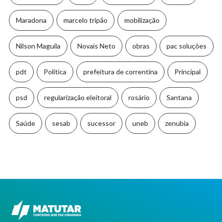
Maradona
marcelo tripão
mobilização
Nilson Maguila
Novais Neto
obras
pac soluções
pdt
Política
prefeitura de correntina
Principal
psd
regularização eleitoral
rosário
Santana
Saúde
sesab
sucessor
uneb
zenubia