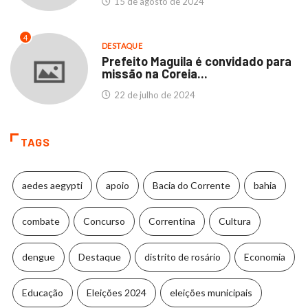
15 de agosto de 2024
4
DESTAQUE
Prefeito Maguila é convidado para
missão na Coreia...
22 de julho de 2024
TAGS
aedes aegypti
apoio
Bacia do Corrente
bahia
combate
Concurso
Correntina
Cultura
dengue
Destaque
distrito de rosário
Economia
Educação
Eleições 2024
eleições municipais