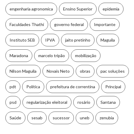
engenharia agronomica
Ensino Superior
epidemia
Faculdades Thathi
governo federal
Importante
Instituto SEB
IPVA
jaito pretinho
Maguila
Maradona
marcelo tripão
mobilização
Nilson Maguila
Novais Neto
obras
pac soluções
pdt
Política
prefeitura de correntina
Principal
psd
regularização eleitoral
rosário
Santana
Saúde
sesab
sucessor
uneb
zenubia