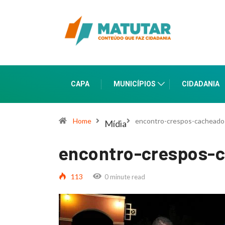
CAPA
MUNICÍPIOS
CIDADANIA
Home
encontro-crespos-cacheados
Mídia
encontro-crespos-c
113
0 minute read