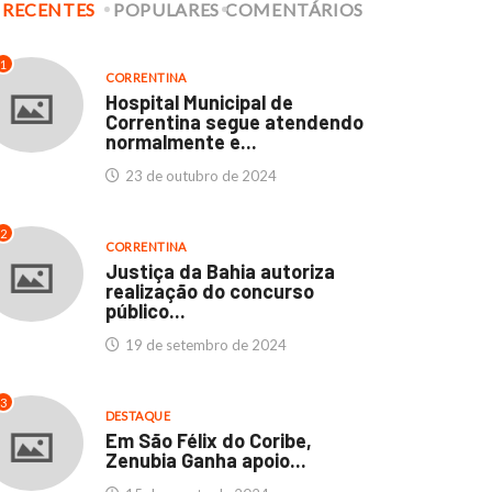
RECENTES
POPULARES
COMENTÁRIOS
culdades Thathi e
Hospital Municipal de
stituto SEB: Um marco...
Correntina segue
1
atendendo normalmente..
CORRENTINA
11 de abril de 2024
Hospital Municipal de
23 de outubro de 2024
Correntina segue atendendo
normalmente e...
23 de outubro de 2024
2
CORRENTINA
Justiça da Bahia autoriza
realização do concurso
público...
19 de setembro de 2024
3
DESTAQUE
Em São Félix do Coribe,
Zenubia Ganha apoio...