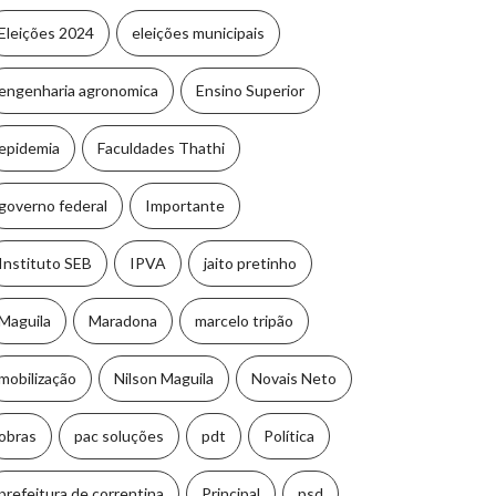
Eleições 2024
eleições municipais
engenharia agronomica
Ensino Superior
epidemia
Faculdades Thathi
governo federal
Importante
Instituto SEB
IPVA
jaito pretinho
Maguila
Maradona
marcelo tripão
mobilização
Nilson Maguila
Novais Neto
obras
pac soluções
pdt
Política
prefeitura de correntina
Principal
psd