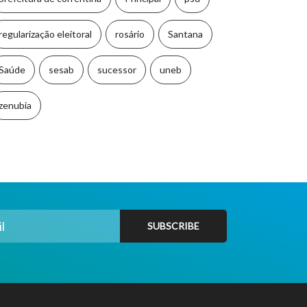
regularização eleitoral
rosário
Santana
Saúde
sesab
sucessor
uneb
zenubia