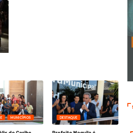
E
MUNICÍPIOS
DESTAQUE
lix do Coribe,
Prefeito Maguila é