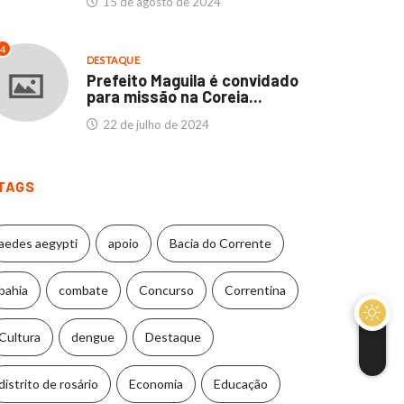
15 de agosto de 2024
4
DESTAQUE
Prefeito Maguila é convidado
para missão na Coreia...
22 de julho de 2024
TAGS
aedes aegypti
apoio
Bacia do Corrente
bahia
combate
Concurso
Correntina
Cultura
dengue
Destaque
distrito de rosário
Economia
Educação