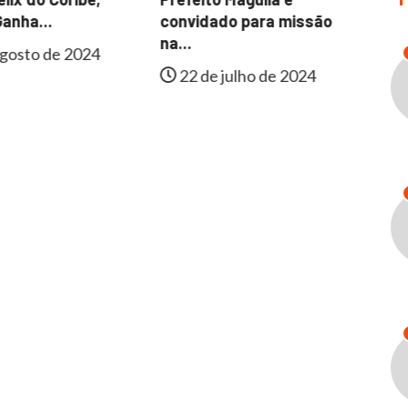
Fa
anha...
convidado para missão
In
na...
gosto de 2024
22 de julho de 2024