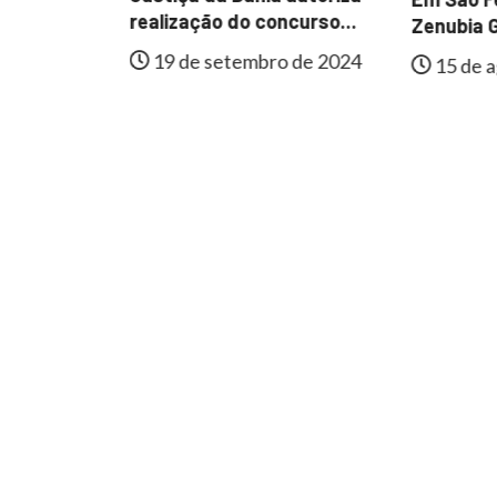
al de
realização do concurso...
Zenubia G
e
19 de setembro de 2024
15 de a
lmente...
 de 2024