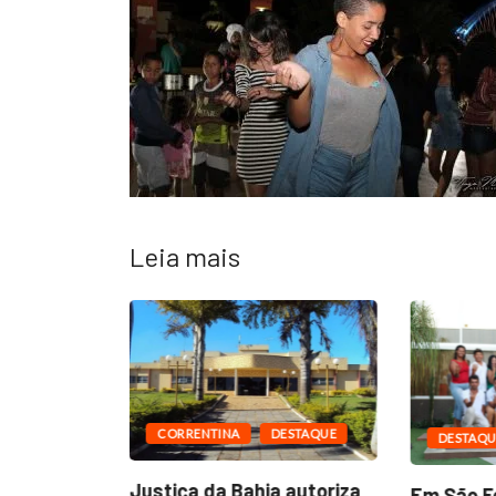
Leia mais
CORRENTINA
DESTAQUE
DESTAQU
ESTAQUE
Justiça da Bahia autoriza
Em São Fé