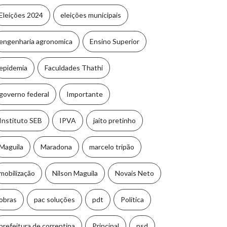
Eleições 2024
eleições municipais
engenharia agronomica
Ensino Superior
epidemia
Faculdades Thathi
governo federal
Importante
Instituto SEB
IPVA
jaito pretinho
Maguila
Maradona
marcelo tripão
mobilização
Nilson Maguila
Novais Neto
obras
pac soluções
pdt
Política
prefeitura de correntina
Principal
psd