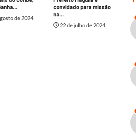
Fa
anha...
convidado para missão
In
na...
gosto de 2024
22 de julho de 2024