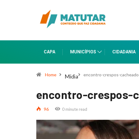
CAPA
MUNICÍPIOS
CIDADANIA
Home
encontro-crespos-cacheados
Mídia
encontro-crespos-c
96
0 minute read