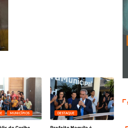
E
MUNICÍPIOS
DESTAQUE
lix do Coribe,
Prefeito Maguila é