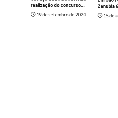
al de
realização do concurso...
Zenubia G
e
19 de setembro de 2024
15 de a
lmente...
 de 2024