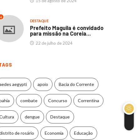
15 de agosto de 2024
4
DESTAQUE
Prefeito Maguila é convidado
para missão na Coreia...
22 de julho de 2024
TAGS
aedes aegypti
apoio
Bacia do Corrente
bahia
combate
Concurso
Correntina
Cultura
dengue
Destaque
distrito de rosário
Economia
Educação