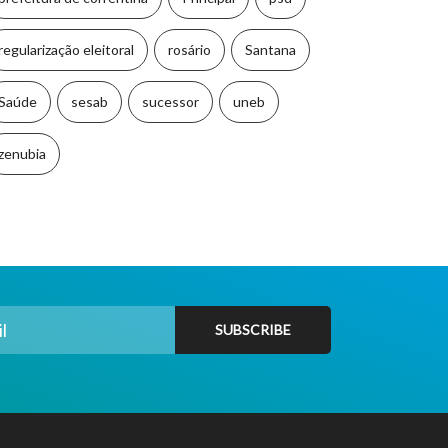
regularização eleitoral
rosário
Santana
Saúde
sesab
sucessor
uneb
zenubia