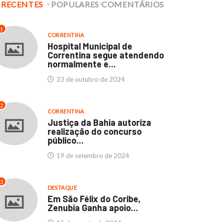
RECENTES
POPULARES
COMENTÁRIOS
culdades Thathi e
Hospital Municipal de
stituto SEB: Um marco...
Correntina segue
1
atendendo normalmente..
CORRENTINA
11 de abril de 2024
Hospital Municipal de
23 de outubro de 2024
Correntina segue atendendo
normalmente e...
23 de outubro de 2024
2
CORRENTINA
Justiça da Bahia autoriza
realização do concurso
público...
19 de setembro de 2024
3
DESTAQUE
Em São Félix do Coribe,
Zenubia Ganha apoio...