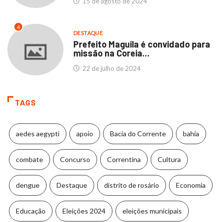
15 de agosto de 2024
4
DESTAQUE
Prefeito Maguila é convidado para
missão na Coreia...
22 de julho de 2024
TAGS
aedes aegypti
apoio
Bacia do Corrente
bahia
combate
Concurso
Correntina
Cultura
dengue
Destaque
distrito de rosário
Economia
Educação
Eleições 2024
eleições municipais