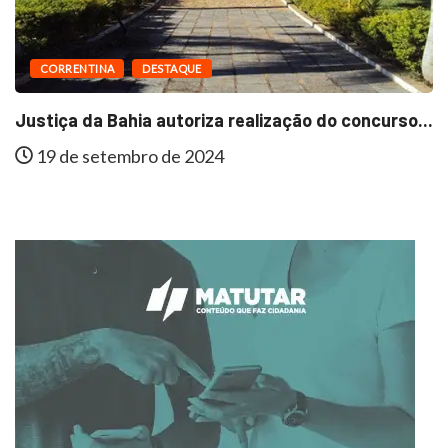
DESTAQUE
DESTAQUE
hia autoriza realização do concurso...
Em São Félix 
mbro de 2024
15 de agost