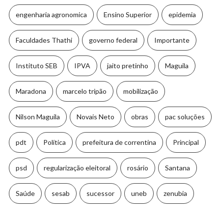
engenharia agronomica
Ensino Superior
epidemia
Faculdades Thathi
governo federal
Importante
Instituto SEB
IPVA
jaito pretinho
Maguila
Maradona
marcelo tripão
mobilização
Nilson Maguila
Novais Neto
obras
pac soluções
pdt
Política
prefeitura de correntina
Principal
psd
regularização eleitoral
rosário
Santana
Saúde
sesab
sucessor
uneb
zenubia