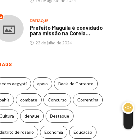
15 de agosto de 2024
4
DESTAQUE
Prefeito Maguila é convidado
para missão na Coreia...
22 de julho de 2024
TAGS
aedes aegypti
apoio
Bacia do Corrente
bahia
combate
Concurso
Correntina
Cultura
dengue
Destaque
distrito de rosário
Economia
Educação