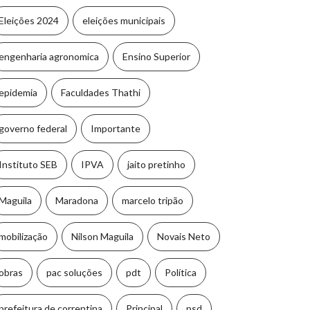
Eleições 2024
eleições municipais
engenharia agronomica
Ensino Superior
epidemia
Faculdades Thathi
governo federal
Importante
Instituto SEB
IPVA
jaito pretinho
Maguila
Maradona
marcelo tripão
mobilização
Nilson Maguila
Novais Neto
obras
pac soluções
pdt
Política
prefeitura de correntina
Principal
psd