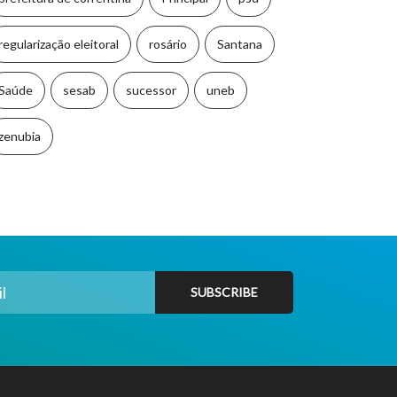
regularização eleitoral
rosário
Santana
Saúde
sesab
sucessor
uneb
zenubia