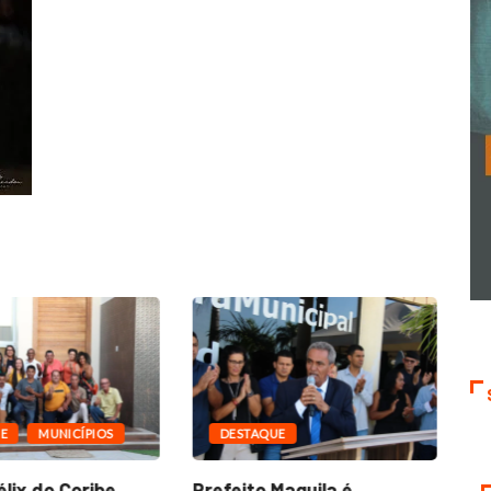
E
MUNICÍPIOS
DESTAQUE
lix do Coribe,
Prefeito Maguila é