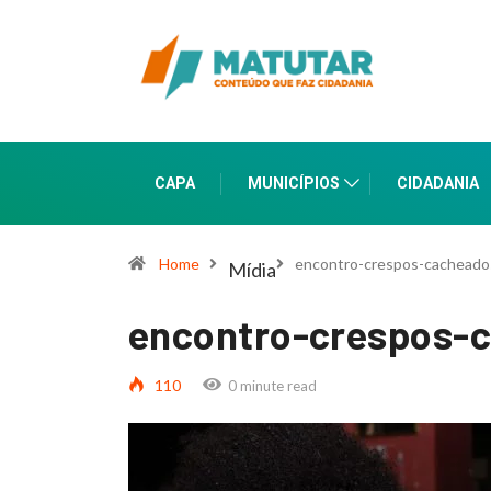
CAPA
MUNICÍPIOS
CIDADANIA
Home
encontro-crespos-cacheados
Mídia
encontro-crespos-c
110
0 minute read