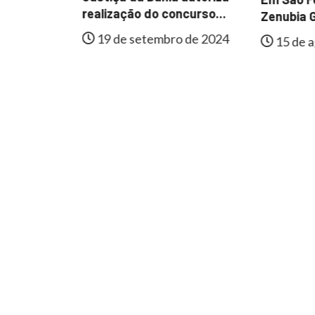
al de
realização do concurso...
Zenubia G
e
19 de setembro de 2024
15 de a
lmente...
 de 2024