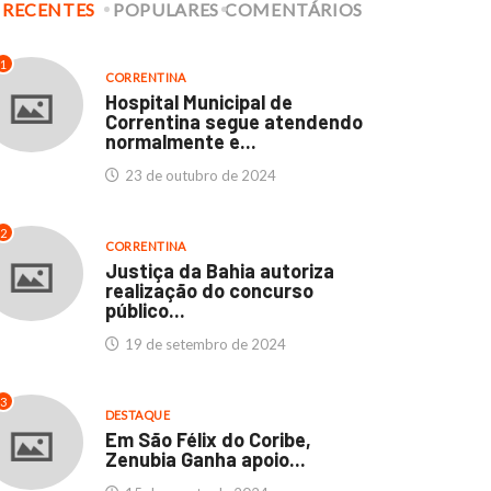
RECENTES
POPULARES
COMENTÁRIOS
culdades Thathi e
Hospital Municipal de
stituto SEB: Um marco...
Correntina segue
1
atendendo normalmente..
CORRENTINA
11 de abril de 2024
Hospital Municipal de
23 de outubro de 2024
Correntina segue atendendo
normalmente e...
23 de outubro de 2024
2
CORRENTINA
Justiça da Bahia autoriza
realização do concurso
público...
19 de setembro de 2024
3
DESTAQUE
Em São Félix do Coribe,
Zenubia Ganha apoio...