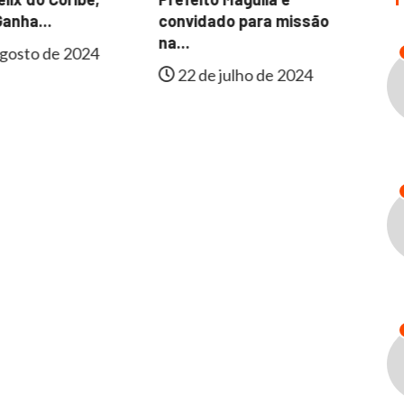
Fa
anha...
convidado para missão
In
na...
gosto de 2024
22 de julho de 2024