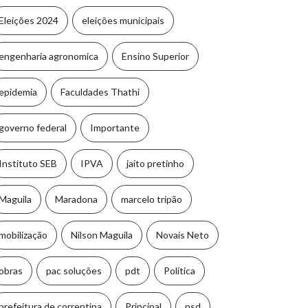
Eleições 2024
eleições municipais
engenharia agronomica
Ensino Superior
epidemia
Faculdades Thathi
governo federal
Importante
Instituto SEB
IPVA
jaito pretinho
Maguila
Maradona
marcelo tripão
mobilização
Nilson Maguila
Novais Neto
obras
pac soluções
pdt
Política
prefeitura de correntina
Principal
psd