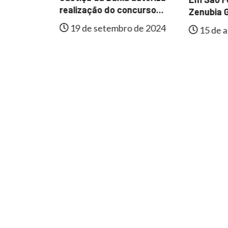
al de
realização do concurso...
Zenubia G
e
19 de setembro de 2024
15 de a
lmente...
 de 2024