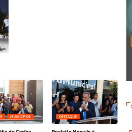
E
MUNICÍPIOS
DESTAQUE
lix do Coribe,
Prefeito Maguila é