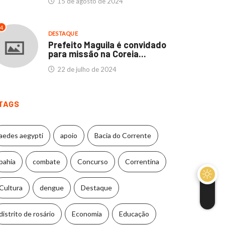
15 de agosto de 2024
4
DESTAQUE
Prefeito Maguila é convidado
para missão na Coreia...
22 de julho de 2024
TAGS
aedes aegypti
apoio
Bacia do Corrente
bahia
combate
Concurso
Correntina
Cultura
dengue
Destaque
distrito de rosário
Economia
Educação