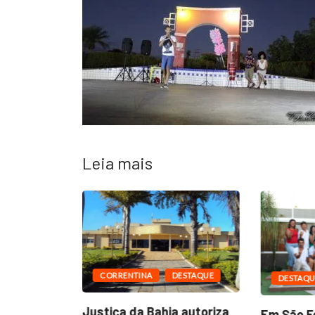
Leia mais
CORRENTINA
DESTAQUE
DESTAQU
ESTAQUE
Justiça da Bahia autoriza
Em São Fé