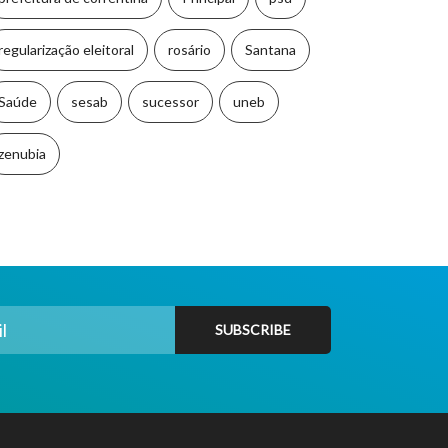
regularização eleitoral
rosário
Santana
Saúde
sesab
sucessor
uneb
zenubia