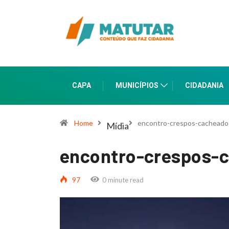
CAPA
MUNICÍPIOS
CIDADANIA
Home
encontro-crespos-cacheados
Mídia
encontro-crespos-c
97
0 minute read