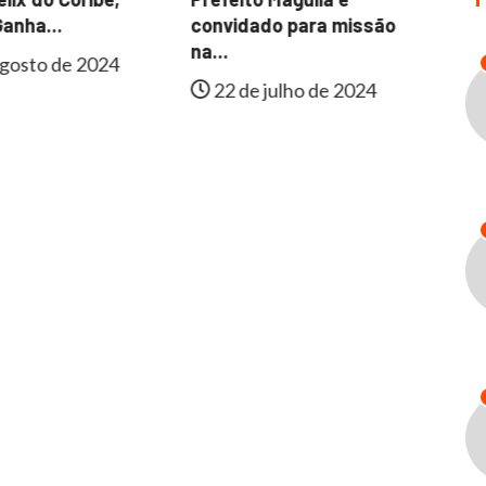
Fa
anha...
convidado para missão
In
na...
gosto de 2024
22 de julho de 2024