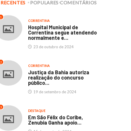
RECENTES
POPULARES
COMENTÁRIOS
culdades Thathi e
Hospital Municipal de
stituto SEB: Um marco...
Correntina segue
1
atendendo normalmente..
CORRENTINA
11 de abril de 2024
Hospital Municipal de
23 de outubro de 2024
Correntina segue atendendo
normalmente e...
23 de outubro de 2024
2
CORRENTINA
Justiça da Bahia autoriza
realização do concurso
público...
19 de setembro de 2024
3
DESTAQUE
Em São Félix do Coribe,
Zenubia Ganha apoio...