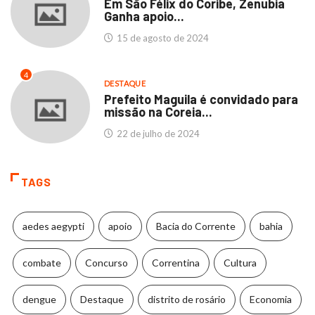
Em São Félix do Coribe, Zenubia
Ganha apoio...
15 de agosto de 2024
4
DESTAQUE
Prefeito Maguila é convidado para
missão na Coreia...
22 de julho de 2024
TAGS
aedes aegypti
apoio
Bacia do Corrente
bahia
combate
Concurso
Correntina
Cultura
dengue
Destaque
distrito de rosário
Economia