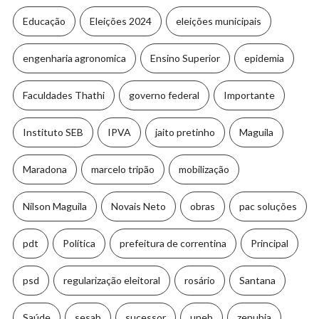
Educação
Eleições 2024
eleições municipais
engenharia agronomica
Ensino Superior
epidemia
Faculdades Thathi
governo federal
Importante
Instituto SEB
IPVA
jaito pretinho
Maguila
Maradona
marcelo tripão
mobilização
Nilson Maguila
Novais Neto
obras
pac soluções
pdt
Política
prefeitura de correntina
Principal
psd
regularização eleitoral
rosário
Santana
Saúde
sesab
sucessor
uneb
zenubia