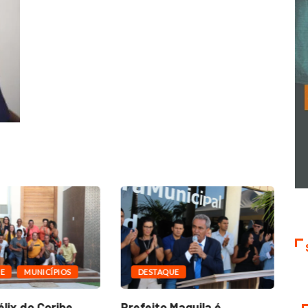
E
MUNICÍPIOS
DESTAQUE
lix do Coribe,
Prefeito Maguila é