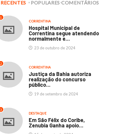
RECENTES
POPULARES
COMENTÁRIOS
culdades Thathi e
Hospital Municipal de
stituto SEB: Um marco...
Correntina segue
1
atendendo normalmente..
CORRENTINA
11 de abril de 2024
Hospital Municipal de
23 de outubro de 2024
Correntina segue atendendo
normalmente e...
23 de outubro de 2024
2
CORRENTINA
Justiça da Bahia autoriza
realização do concurso
público...
19 de setembro de 2024
3
DESTAQUE
Em São Félix do Coribe,
Zenubia Ganha apoio...