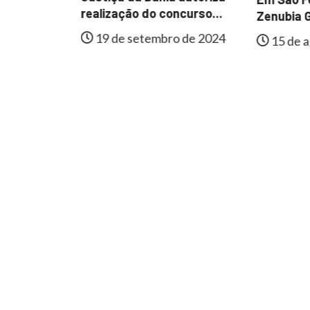
al de
realização do concurso...
Zenubia G
e
19 de setembro de 2024
15 de a
lmente...
 de 2024