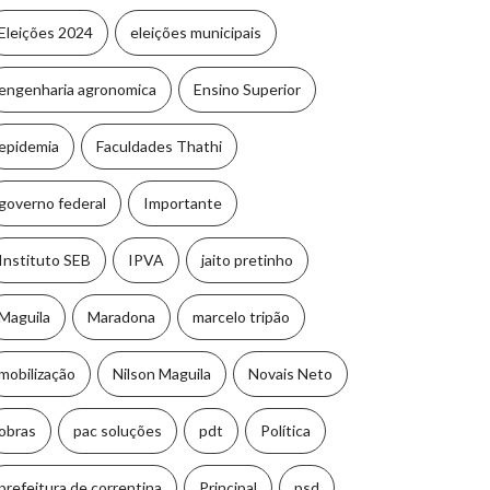
Eleições 2024
eleições municipais
engenharia agronomica
Ensino Superior
epidemia
Faculdades Thathi
governo federal
Importante
Instituto SEB
IPVA
jaito pretinho
Maguila
Maradona
marcelo tripão
mobilização
Nilson Maguila
Novais Neto
obras
pac soluções
pdt
Política
prefeitura de correntina
Principal
psd