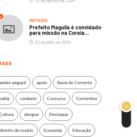
15 de agosto de 2024
4
DESTAQUE
Prefeito Maguila é convidado
para missão na Coreia...
22 de julho de 2024
TAGS
aedes aegypti
apoio
Bacia do Corrente
bahia
combate
Concurso
Correntina
Cultura
dengue
Destaque
distrito de rosário
Economia
Educação