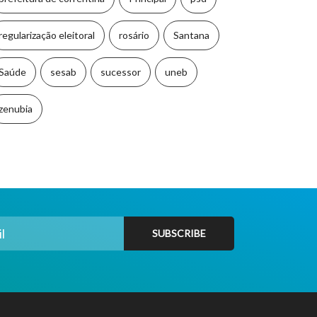
regularização eleitoral
rosário
Santana
Saúde
sesab
sucessor
uneb
zenubia