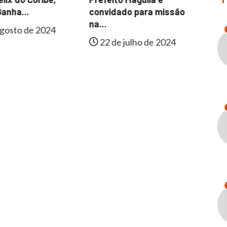
Fa
anha...
convidado para missão
In
na...
gosto de 2024
22 de julho de 2024