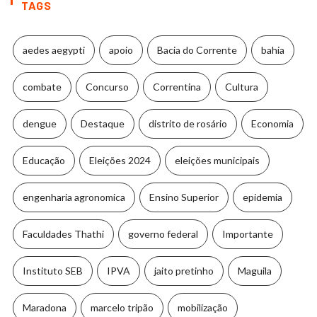
TAGS
aedes aegypti
apoio
Bacia do Corrente
bahia
combate
Concurso
Correntina
Cultura
dengue
Destaque
distrito de rosário
Economia
Educação
Eleições 2024
eleições municipais
engenharia agronomica
Ensino Superior
epidemia
Faculdades Thathi
governo federal
Importante
Instituto SEB
IPVA
jaito pretinho
Maguila
Maradona
marcelo tripão
mobilização