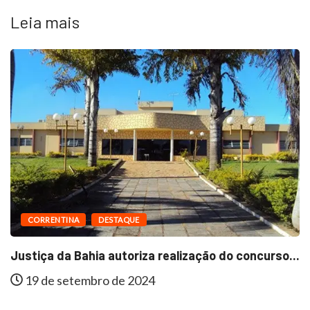
Leia mais
RRENTINA
DESTAQUE
DE
ça da Bahia autoriza realização do concurso...
Em Sã
de setembro de 2024
15 