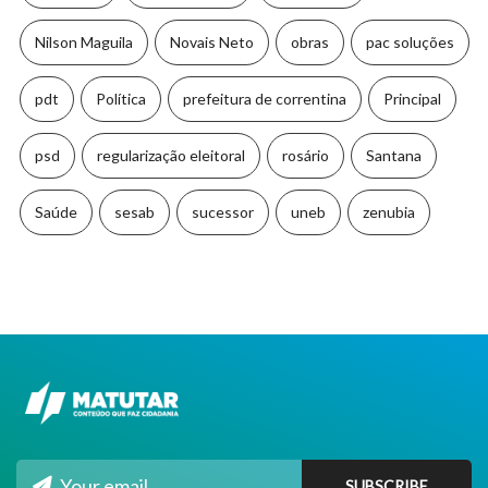
Nilson Maguila
Novais Neto
obras
pac soluções
pdt
Política
prefeitura de correntina
Principal
psd
regularização eleitoral
rosário
Santana
Saúde
sesab
sucessor
uneb
zenubia