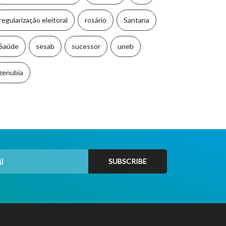
regularização eleitoral
rosário
Santana
Saúde
sesab
sucessor
uneb
zenubia