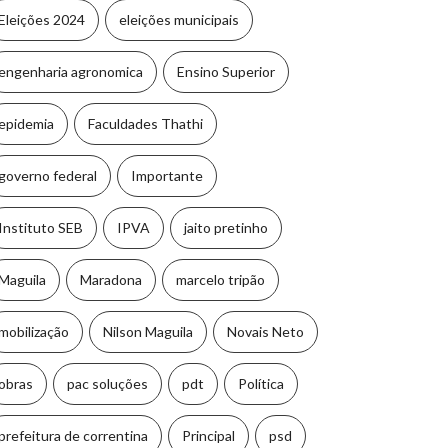
23 de outubro de 2024
Eleições 2024
eleições municipais
engenharia agronomica
Ensino Superior
epidemia
Faculdades Thathi
governo federal
Importante
Instituto SEB
IPVA
jaito pretinho
Maguila
Maradona
marcelo tripão
mobilização
Nilson Maguila
Novais Neto
obras
pac soluções
pdt
Política
prefeitura de correntina
Principal
psd