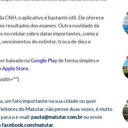
 CNH, o aplicativo é bastante útil. Ele oferece
os resultados dos exames. Outra novidade da
s no celular sobre datas importantes, como a
 vencimentos do extintor, troca de óleo e
ser baixado na
Google Play
de forma simples e
o
Apple Store
.
width=””]
ia, um fato importante na sua cidade ou quer
leitores do Matutar, não pense duas vezes, é muito
 para o e-mail:
pauta@matutar.com.br
ou envie
o
facebook.com/matutar
.