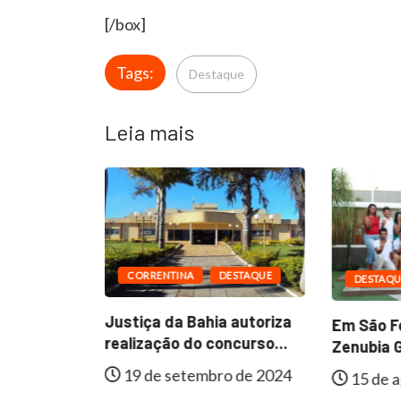
[/box]
Tags:
Destaque
Leia mais
CORRENTINA
DESTAQUE
DESTAQU
ESTAQUE
Justiça da Bahia autoriza
Em São Fé
al de
realização do concurso...
Zenubia G
e
19 de setembro de 2024
15 de a
lmente...