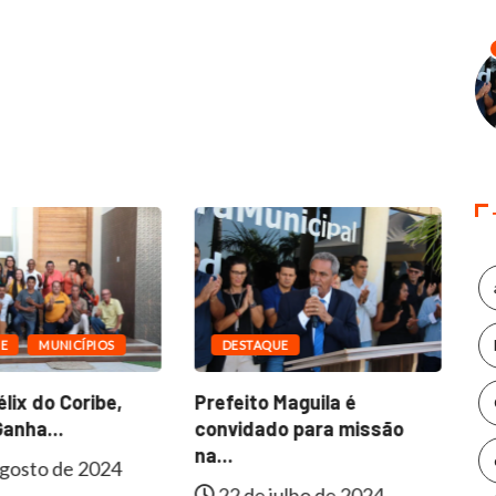
E
MUNICÍPIOS
DESTAQUE
lix do Coribe,
Prefeito Maguila é
Fa
anha...
convidado para missão
In
na...
gosto de 2024
22 de julho de 2024