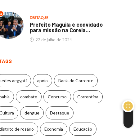
4
DESTAQUE
Prefeito Maguila é convidado
para missão na Coreia...
22 de julho de 2024
TAGS
aedes aegypti
apoio
Bacia do Corrente
bahia
combate
Concurso
Correntina
CORRENTINA
DESTAQUE
CORRENTINA
DESTAQUE
Cultura
dengue
Destaque
culdades Thathi e
Hospital Municipal de
stituto SEB: Um marco...
Correntina segue
distrito de rosário
Economia
Educação
atendendo normalmente..
11 de abril de 2024