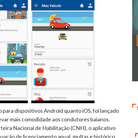
o para dispositivos Android quanto iOS, foi lançado
 levar mais comodidade aos condutores baianos.
eira Nacional de Habilitação (CNH), o aplicativo
tuação de licenciamento anual, multas e histórico