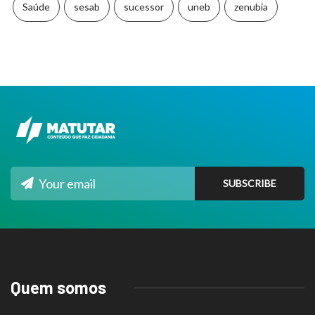
Saúde
sesab
sucessor
uneb
zenubia
Quem somos