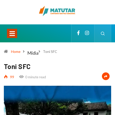
Home
Toni SFC
Mídia
Toni SFC
99
0 minute read