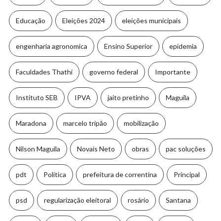
Educação
Eleições 2024
eleições municipais
engenharia agronomica
Ensino Superior
epidemia
Faculdades Thathi
governo federal
Importante
Instituto SEB
IPVA
jaito pretinho
Maguila
Maradona
marcelo tripão
mobilização
Nilson Maguila
Novais Neto
obras
pac soluções
pdt
Política
prefeitura de correntina
Principal
psd
regularização eleitoral
rosário
Santana