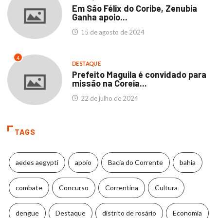
Em São Félix do Coribe, Zenubia
Ganha apoio...
15 de agosto de 2024
4
DESTAQUE
Prefeito Maguila é convidado para
missão na Coreia...
22 de julho de 2024
TAGS
aedes aegypti
apoio
Bacia do Corrente
bahia
combate
Concurso
Correntina
Cultura
dengue
Destaque
distrito de rosário
Economia