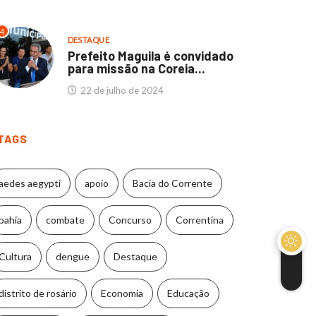
4
DESTAQUE
Prefeito Maguila é convidado
para missão na Coreia...
22 de julho de 2024
TAGS
aedes aegypti
apoio
Bacia do Corrente
bahia
combate
Concurso
Correntina
Cultura
dengue
Destaque
distrito de rosário
Economia
Educação
DESTAQUE
MUNICÍPIOS