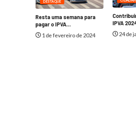
CIDADAN
DESTAQUE
Contribu
Resta uma semana para
 é
IPVA 202
pagar o IPVA...
missão
24 de j
1 de fevereiro de 2024
 2024