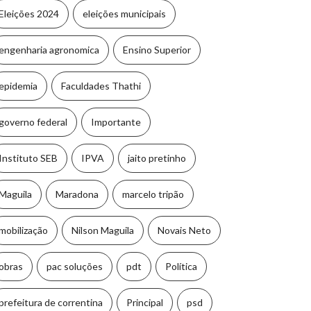
coob Coopercred
DESTAQUE
Eleições 2024
eleições municipais
augura escritório de
gócios em...
Prefeito Maguila é
engenharia agronomica
Ensino Superior
convidado para missão
25 de outubro de 2023
na...
epidemia
Faculdades Thathi
22 de julho de 2024
governo federal
Importante
Instituto SEB
IPVA
jaito pretinho
Maguila
Maradona
marcelo tripão
mobilização
Nilson Maguila
Novais Neto
obras
pac soluções
pdt
Política
prefeitura de correntina
Principal
psd