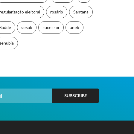
regularização eleitoral
rosário
Santana
Saúde
sesab
sucessor
uneb
zenubia