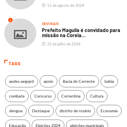
15 de agosto de 2024
4
DESTAQUE
Prefeito Maguila é convidado para
missão na Coreia...
22 de julho de 2024
TAGS
aedes aegypti
apoio
Bacia do Corrente
bahia
combate
Concurso
Correntina
Cultura
dengue
Destaque
distrito de rosário
Economia
Educação
Eleições 2024
eleições municipais