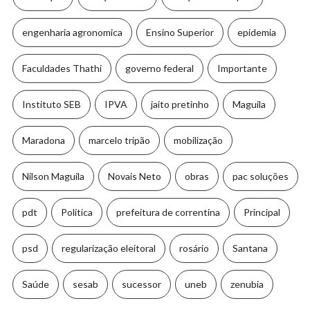
engenharia agronomica
Ensino Superior
epidemia
Faculdades Thathi
governo federal
Importante
Instituto SEB
IPVA
jaito pretinho
Maguila
Maradona
marcelo tripão
mobilização
Nilson Maguila
Novais Neto
obras
pac soluções
pdt
Política
prefeitura de correntina
Principal
psd
regularização eleitoral
rosário
Santana
Saúde
sesab
sucessor
uneb
zenubia