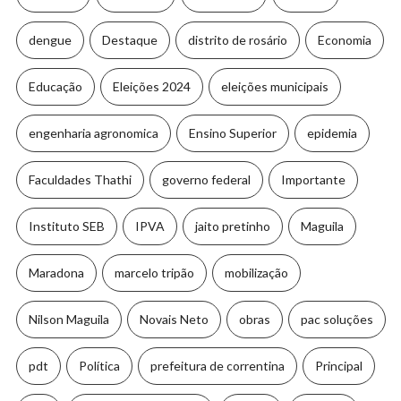
dengue
Destaque
distrito de rosário
Economia
Educação
Eleições 2024
eleições municipais
engenharia agronomica
Ensino Superior
epidemia
Faculdades Thathi
governo federal
Importante
Instituto SEB
IPVA
jaito pretinho
Maguila
Maradona
marcelo tripão
mobilização
Nilson Maguila
Novais Neto
obras
pac soluções
pdt
Política
prefeitura de correntina
Principal