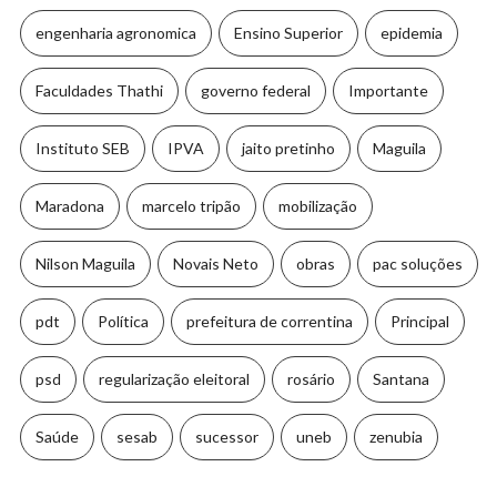
engenharia agronomica
Ensino Superior
epidemia
Faculdades Thathi
governo federal
Importante
Instituto SEB
IPVA
jaito pretinho
Maguila
Maradona
marcelo tripão
mobilização
Nilson Maguila
Novais Neto
obras
pac soluções
pdt
Política
prefeitura de correntina
Principal
psd
regularização eleitoral
rosário
Santana
Saúde
sesab
sucessor
uneb
zenubia