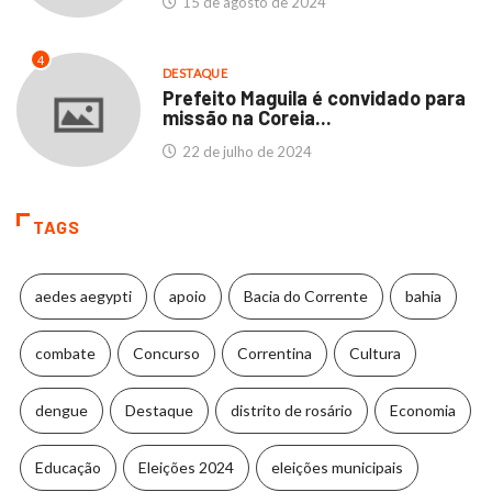
15 de agosto de 2024
4
DESTAQUE
Prefeito Maguila é convidado para
missão na Coreia...
22 de julho de 2024
TAGS
aedes aegypti
apoio
Bacia do Corrente
bahia
combate
Concurso
Correntina
Cultura
dengue
Destaque
distrito de rosário
Economia
Educação
Eleições 2024
eleições municipais