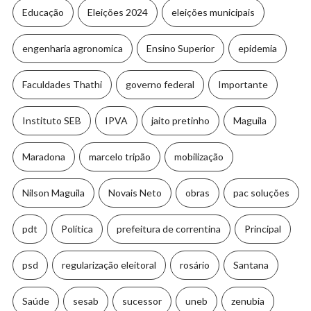
Educação
Eleições 2024
eleições municipais
engenharia agronomica
Ensino Superior
epidemia
Faculdades Thathi
governo federal
Importante
Instituto SEB
IPVA
jaito pretinho
Maguila
Maradona
marcelo tripão
mobilização
Nilson Maguila
Novais Neto
obras
pac soluções
pdt
Política
prefeitura de correntina
Principal
psd
regularização eleitoral
rosário
Santana
Saúde
sesab
sucessor
uneb
zenubia