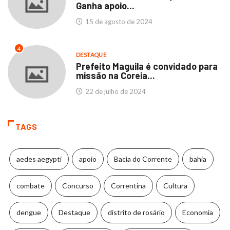
Ganha apoio...
15 de agosto de 2024
4
DESTAQUE
Prefeito Maguila é convidado para
missão na Coreia...
22 de julho de 2024
TAGS
aedes aegypti
apoio
Bacia do Corrente
bahia
combate
Concurso
Correntina
Cultura
dengue
Destaque
distrito de rosário
Economia