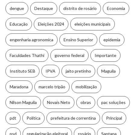
dengue
Destaque
distrito de rosário
Economia
Educação
Eleições 2024
eleições municipais
engenharia agronomica
Ensino Superior
epidemia
Faculdades Thathi
governo federal
Importante
Instituto SEB
IPVA
jaito pretinho
Maguila
Maradona
marcelo tripão
mobilização
Nilson Maguila
Novais Neto
obras
pac soluções
pdt
Política
prefeitura de correntina
Principal
psd
regularização eleitoral
rosário
Santana