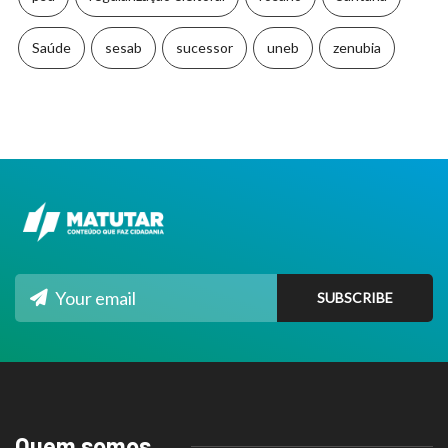
Saúde
sesab
sucessor
uneb
zenubia
Quem somos