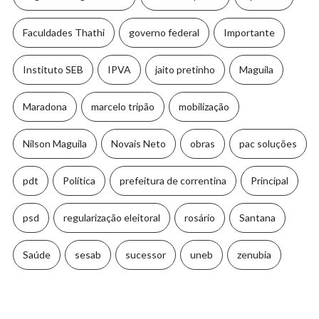
Faculdades Thathi
governo federal
Importante
Instituto SEB
IPVA
jaito pretinho
Maguila
Maradona
marcelo tripão
mobilização
Nilson Maguila
Novais Neto
obras
pac soluções
pdt
Política
prefeitura de correntina
Principal
psd
regularização eleitoral
rosário
Santana
Saúde
sesab
sucessor
uneb
zenubia