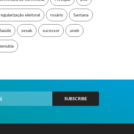
regularização eleitoral
rosário
Santana
Saúde
sesab
sucessor
uneb
zenubia