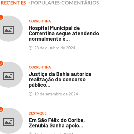
RECENTES
POPULARES
COMENTÁRIOS
CORRENTINA
DESTAQUE
CORRENTINA
DESTAQUE
culdades Thathi e
Hospital Municipal de
1
CORRENTINA
stituto SEB: Um marco...
Correntina segue
Hospital Municipal de
atendendo normalmente..
Correntina segue atendendo
11 de abril de 2024
normalmente e...
23 de outubro de 2024
23 de outubro de 2024
2
CORRENTINA
Justiça da Bahia autoriza
realização do concurso
público...
19 de setembro de 2024
3
DESTAQUE
Em São Félix do Coribe,
Zenubia Ganha apoio...