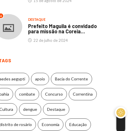
15 de agosto de 2024
4
DESTAQUE
Prefeito Maguila é convidado
para missão na Coreia...
22 de julho de 2024
TAGS
aedes aegypti
apoio
Bacia do Corrente
bahia
combate
Concurso
Correntina
Cultura
dengue
Destaque
distrito de rosário
Economia
Educação