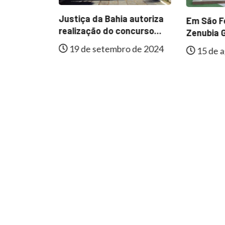
ESTAQUE
Justiça da Bahia autoriza
Em São Fé
al de
realização do concurso...
Zenubia G
e
19 de setembro de 2024
15 de a
lmente...
 de 2024