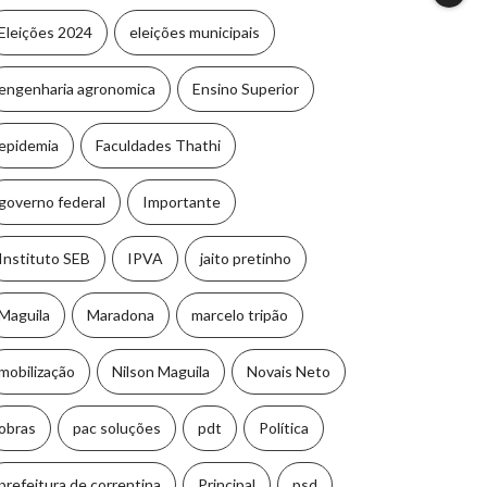
Eleições 2024
eleições municipais
engenharia agronomica
Ensino Superior
epidemia
Faculdades Thathi
governo federal
Importante
Instituto SEB
IPVA
jaito pretinho
Maguila
Maradona
marcelo tripão
mobilização
Nilson Maguila
Novais Neto
obras
pac soluções
pdt
Política
prefeitura de correntina
Principal
psd