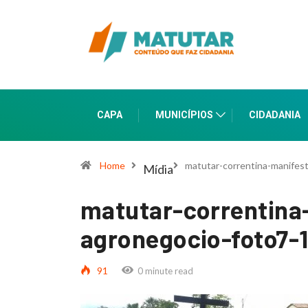
CAPA
MUNICÍPIOS
CIDADANIA
Home
matutar-correntina-manifes
Mídia
matutar-correntina
agronegocio-foto7-1
91
0 minute read