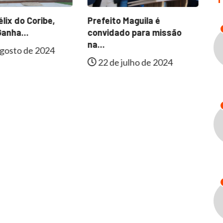
lix do Coribe,
Prefeito Maguila é
Fa
anha...
convidado para missão
In
na...
gosto de 2024
22 de julho de 2024