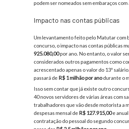
podem ser nomeados sem embaraços com a 
Impacto nas contas públicas
Um levantamento feito pelo Matutar com ba
concurso, o impacto nas contas públicas mu
925.080,00
por ano. No entanto, o valor se
considerados outros pagamentos como contr
acrescentado apenas o valor do 13º salário
passará de
R$ 1 milhão por ano
durante o m
Isso sem contar que já existe outro concu
40 novos servidores de várias áreas com sa
trabalhadores que vão desde motorista a m
despesas mensal de
R$ 127.915,00
e anual
contratação do pessoal do segundo concurs