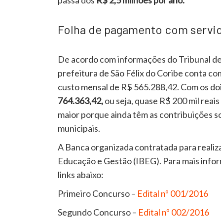
passa dos
R$ 2,5 milhões por ano.
Folha de pagamento com servi
De acordo com informações do Tribunal de
prefeitura de São Félix do Coribe conta c
custo mensal de R$ 565.288,42. Com os doi
764.363,42,
ou seja, quase R$ 200 mil reai
maior porque ainda têm as contribuições so
municipais.
A Banca organizada contratada para realizar
Educação e Gestão (IBEG). Para mais inform
links abaixo:
Primeiro Concurso –
Edital nº 001/2016
Segundo Concurso –
Edital nº 002/2016