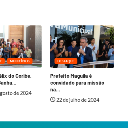
E
MUNICÍPIOS
DESTAQUE
lix do Coribe,
Prefeito Maguila é
Fa
anha...
convidado para missão
In
na...
gosto de 2024
22 de julho de 2024