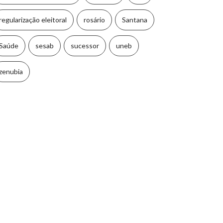
regularização eleitoral
rosário
Santana
Saúde
sesab
sucessor
uneb
zenubia