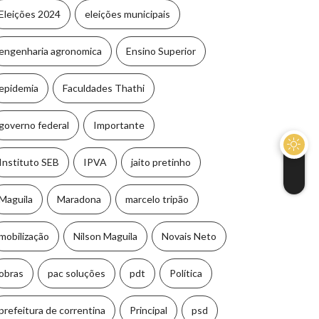
Eleições 2024
eleições municipais
engenharia agronomica
Ensino Superior
epidemia
Faculdades Thathi
governo federal
Importante
Instituto SEB
IPVA
jaito pretinho
Maguila
Maradona
marcelo tripão
mobilização
Nilson Maguila
Novais Neto
obras
pac soluções
pdt
Política
prefeitura de correntina
Principal
psd