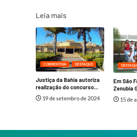
Leia mais
CORRENTINA
DESTAQUE
DESTAQU
ESTAQUE
Justiça da Bahia autoriza
Em São Fé
al de
realização do concurso...
Zenubia G
e
19 de setembro de 2024
15 de a
lmente...
 de 2024