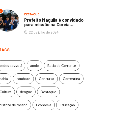
4
DESTAQUE
Prefeito Maguila é convidado
para missão na Coreia...
22 de julho de 2024
TAGS
aedes aegypti
apoio
Bacia do Corrente
bahia
combate
Concurso
Correntina
Cultura
dengue
Destaque
distrito de rosário
Economia
Educação