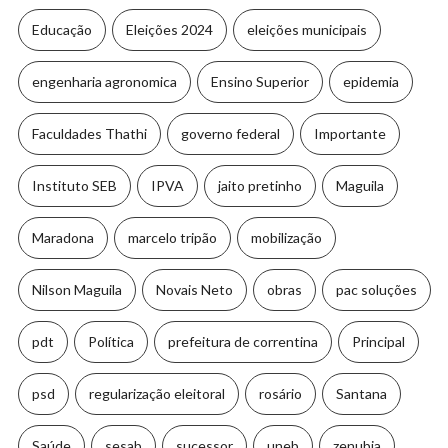
Educação
Eleições 2024
eleições municipais
engenharia agronomica
Ensino Superior
epidemia
Faculdades Thathi
governo federal
Importante
Instituto SEB
IPVA
jaito pretinho
Maguila
Maradona
marcelo tripão
mobilização
Nilson Maguila
Novais Neto
obras
pac soluções
pdt
Política
prefeitura de correntina
Principal
psd
regularização eleitoral
rosário
Santana
Saúde
sesab
sucessor
uneb
zenubia