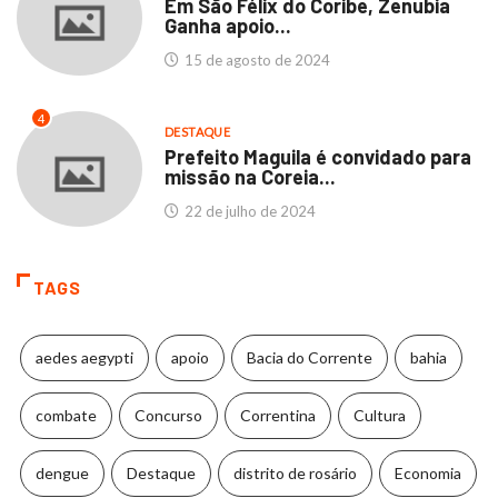
Em São Félix do Coribe, Zenubia
Ganha apoio...
15 de agosto de 2024
4
DESTAQUE
Prefeito Maguila é convidado para
missão na Coreia...
22 de julho de 2024
TAGS
aedes aegypti
apoio
Bacia do Corrente
bahia
combate
Concurso
Correntina
Cultura
dengue
Destaque
distrito de rosário
Economia