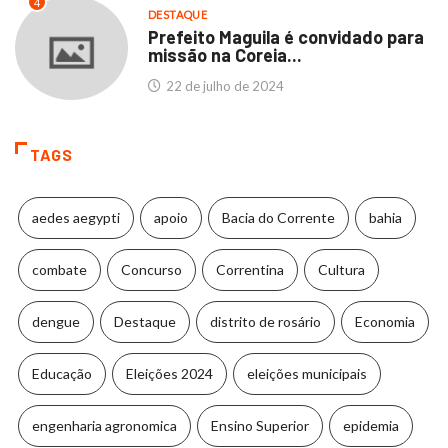
4
DESTAQUE
Prefeito Maguila é convidado para
missão na Coreia...
22 de julho de 2024
TAGS
aedes aegypti
apoio
Bacia do Corrente
bahia
combate
Concurso
Correntina
Cultura
dengue
Destaque
distrito de rosário
Economia
Educação
Eleições 2024
eleições municipais
engenharia agronomica
Ensino Superior
epidemia