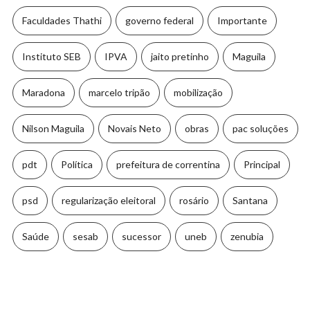
Faculdades Thathi
governo federal
Importante
Instituto SEB
IPVA
jaito pretinho
Maguila
Maradona
marcelo tripão
mobilização
Nilson Maguila
Novais Neto
obras
pac soluções
pdt
Política
prefeitura de correntina
Principal
psd
regularização eleitoral
rosário
Santana
Saúde
sesab
sucessor
uneb
zenubia