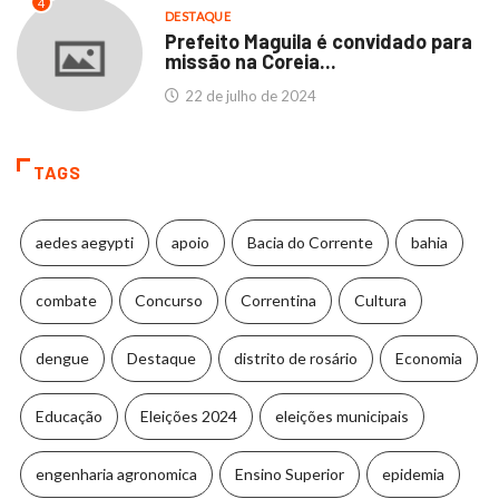
4
DESTAQUE
Prefeito Maguila é convidado para
missão na Coreia...
22 de julho de 2024
TAGS
aedes aegypti
apoio
Bacia do Corrente
bahia
combate
Concurso
Correntina
Cultura
dengue
Destaque
distrito de rosário
Economia
Educação
Eleições 2024
eleições municipais
engenharia agronomica
Ensino Superior
epidemia