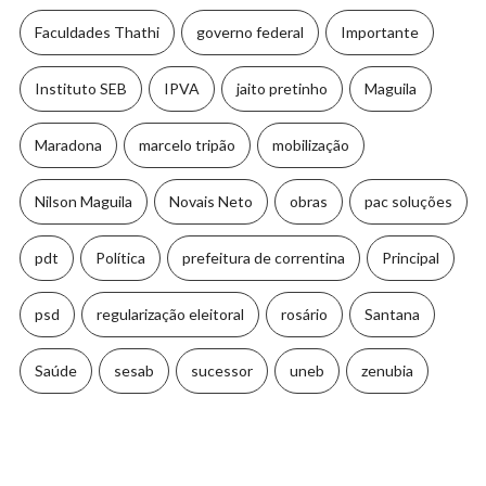
Faculdades Thathi
governo federal
Importante
Instituto SEB
IPVA
jaito pretinho
Maguila
Maradona
marcelo tripão
mobilização
Nilson Maguila
Novais Neto
obras
pac soluções
pdt
Política
prefeitura de correntina
Principal
psd
regularização eleitoral
rosário
Santana
Saúde
sesab
sucessor
uneb
zenubia