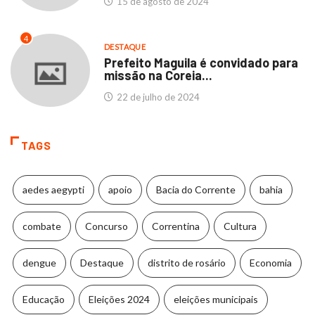
15 de agosto de 2024
4
DESTAQUE
Prefeito Maguila é convidado para
missão na Coreia...
22 de julho de 2024
TAGS
aedes aegypti
apoio
Bacia do Corrente
bahia
combate
Concurso
Correntina
Cultura
dengue
Destaque
distrito de rosário
Economia
Educação
Eleições 2024
eleições municipais