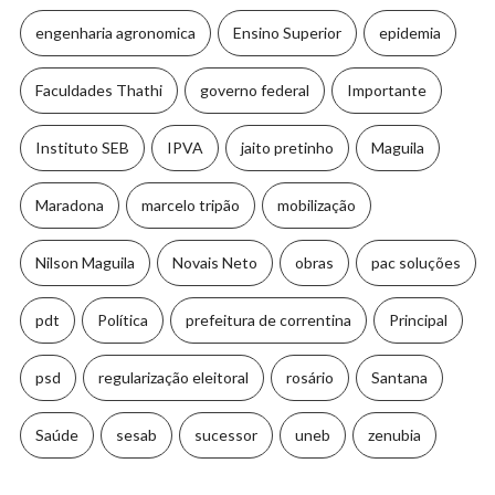
engenharia agronomica
Ensino Superior
epidemia
Faculdades Thathi
governo federal
Importante
Instituto SEB
IPVA
jaito pretinho
Maguila
Maradona
marcelo tripão
mobilização
Nilson Maguila
Novais Neto
obras
pac soluções
pdt
Política
prefeitura de correntina
Principal
psd
regularização eleitoral
rosário
Santana
Saúde
sesab
sucessor
uneb
zenubia