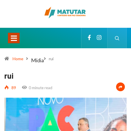
Home
rui
Mídia
rui
89
0 minute read