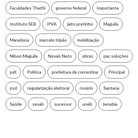
Faculdades Thathi
governo federal
Importante
Instituto SEB
IPVA
jaito pretinho
Maguila
Maradona
marcelo tripão
mobilização
Nilson Maguila
Novais Neto
obras
pac soluções
pdt
Política
prefeitura de correntina
Principal
psd
regularização eleitoral
rosário
Santana
Saúde
sesab
sucessor
uneb
zenubia