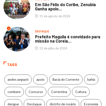
Em São Félix do Coribe, Zenubia
Ganha apoio...
15 de agosto de 2024
4
DESTAQUE
Prefeito Maguila é convidado para
missão na Coreia...
22 de julho de 2024
TAGS
aedes aegypti
apoio
Bacia do Corrente
bahia
combate
Concurso
Correntina
Cultura
dengue
Destaque
distrito de rosário
Economia