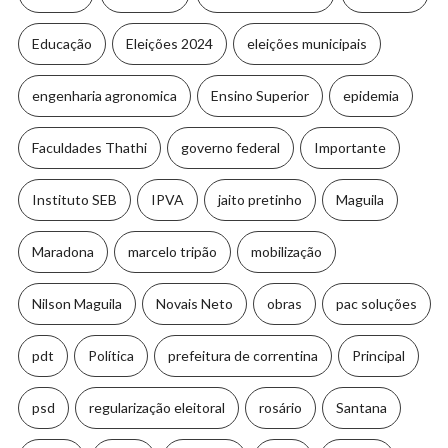
Educação
Eleições 2024
eleições municipais
engenharia agronomica
Ensino Superior
epidemia
Faculdades Thathi
governo federal
Importante
Instituto SEB
IPVA
jaito pretinho
Maguila
Maradona
marcelo tripão
mobilização
Nilson Maguila
Novais Neto
obras
pac soluções
pdt
Política
prefeitura de correntina
Principal
psd
regularização eleitoral
rosário
Santana