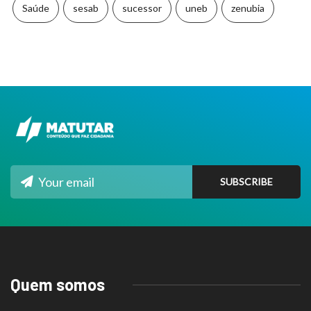
Saúde
sesab
sucessor
uneb
zenubia
Quem somos