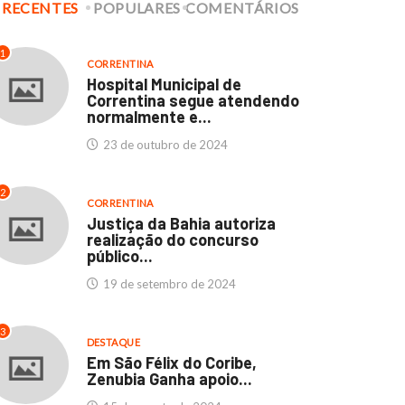
RECENTES
POPULARES
COMENTÁRIOS
1
CORRENTINA
Hospital Municipal de
Correntina segue atendendo
normalmente e...
CORRENTINA
DESTAQUE
CORRENTINA
DESTAQUE
23 de outubro de 2024
culdades Thathi e
Hospital Municipal de
2
stituto SEB: Um marco...
Correntina segue
CORRENTINA
atendendo normalmente..
Justiça da Bahia autoriza
11 de abril de 2024
realização do concurso
23 de outubro de 2024
público...
19 de setembro de 2024
3
DESTAQUE
Em São Félix do Coribe,
Zenubia Ganha apoio...