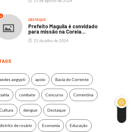
15 de agosto de 2024
4
DESTAQUE
Prefeito Maguila é convidado
para missão na Coreia...
22 de julho de 2024
TAGS
aedes aegypti
apoio
Bacia do Corrente
bahia
combate
Concurso
Correntina
Cultura
dengue
Destaque
distrito de rosário
Economia
Educação