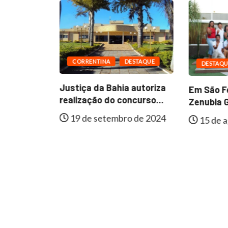
CORRENTINA
DESTAQUE
DESTAQU
ESTAQUE
Justiça da Bahia autoriza
Em São Fé
al de
realização do concurso...
Zenubia G
e
19 de setembro de 2024
15 de a
lmente...
 de 2024