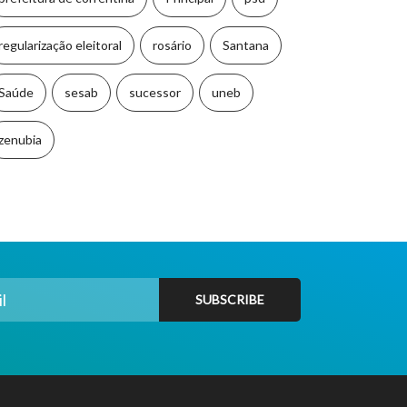
regularização eleitoral
rosário
Santana
Saúde
sesab
sucessor
uneb
zenubia