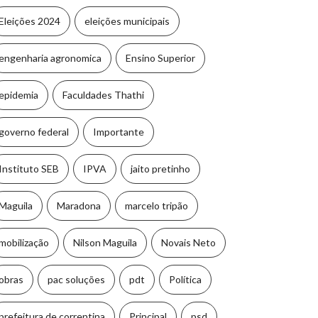
Eleições 2024
eleições municipais
engenharia agronomica
Ensino Superior
epidemia
Faculdades Thathi
governo federal
Importante
Instituto SEB
IPVA
jaito pretinho
Maguila
Maradona
marcelo tripão
mobilização
Nilson Maguila
Novais Neto
obras
pac soluções
pdt
Política
prefeitura de correntina
Principal
psd