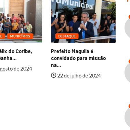
E
MUNICÍPIOS
DESTAQUE
lix do Coribe,
Prefeito Maguila é
Fa
anha...
convidado para missão
In
na...
gosto de 2024
22 de julho de 2024