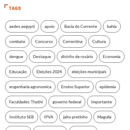
TAGS
aedes aegypti
apoio
Bacia do Corrente
bahia
combate
Concurso
Correntina
Cultura
dengue
Destaque
distrito de rosário
Economia
Educação
Eleições 2024
eleições municipais
engenharia agronomica
Ensino Superior
epidemia
Faculdades Thathi
governo federal
Importante
Instituto SEB
IPVA
jaito pretinho
Maguila