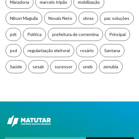
Maradona
marcelo tripão
mobilização
Nilson Maguila
Novais Neto
obras
pac soluções
pdt
Política
prefeitura de correntina
Principal
psd
regularização eleitoral
rosário
Santana
Saúde
sesab
sucessor
uneb
zenubia