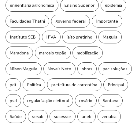
engenharia agronomica
Ensino Superior
epidemia
Faculdades Thathi
governo federal
Importante
Instituto SEB
IPVA
jaito pretinho
Maguila
Maradona
marcelo tripão
mobilização
Nilson Maguila
Novais Neto
obras
pac soluções
pdt
Política
prefeitura de correntina
Principal
psd
regularização eleitoral
rosário
Santana
Saúde
sesab
sucessor
uneb
zenubia