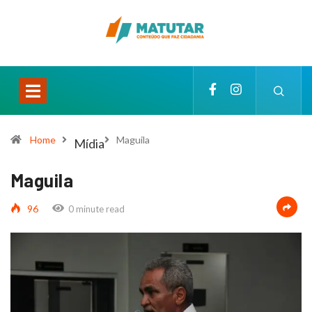
Home
Maguila
Mídia
Maguila
96
0 minute read