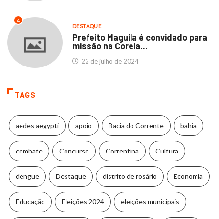
4
DESTAQUE
Prefeito Maguila é convidado para
missão na Coreia...
22 de julho de 2024
TAGS
aedes aegypti
apoio
Bacia do Corrente
bahia
combate
Concurso
Correntina
Cultura
dengue
Destaque
distrito de rosário
Economia
Educação
Eleições 2024
eleições municipais