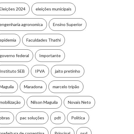
Eleições 2024
eleições municipais
engenharia agronomica
Ensino Superior
epidemia
Faculdades Thathi
governo federal
Importante
Instituto SEB
IPVA
jaito pretinho
Maguila
Maradona
marcelo tripão
mobilização
Nilson Maguila
Novais Neto
obras
pac soluções
pdt
Política
prefeitura de correntina
Principal
psd