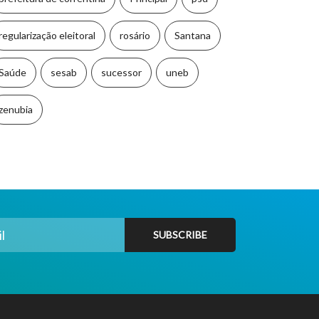
regularização eleitoral
rosário
Santana
Saúde
sesab
sucessor
uneb
zenubia