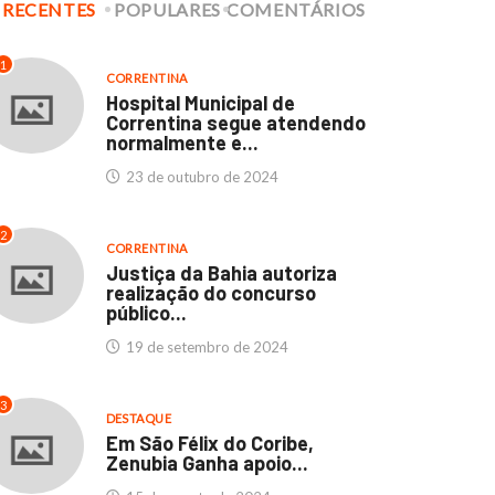
RECENTES
POPULARES
COMENTÁRIOS
1
CORRENTINA
Hospital Municipal de
Correntina segue atendendo
normalmente e...
CORRENTINA
DESTAQUE
CORRENTINA
DESTAQUE
23 de outubro de 2024
culdades Thathi e
Hospital Municipal de
stituto SEB: Um marco...
Correntina segue
2
atendendo normalmente..
CORRENTINA
11 de abril de 2024
Justiça da Bahia autoriza
23 de outubro de 2024
realização do concurso
público...
19 de setembro de 2024
3
DESTAQUE
Em São Félix do Coribe,
Zenubia Ganha apoio...