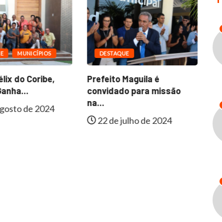
E
MUNICÍPIOS
DESTAQUE
lix do Coribe,
Prefeito Maguila é
Fa
anha...
convidado para missão
In
na...
gosto de 2024
22 de julho de 2024