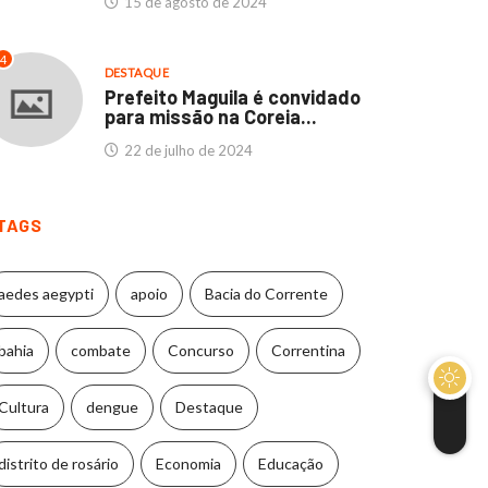
15 de agosto de 2024
4
DESTAQUE
Prefeito Maguila é convidado
para missão na Coreia...
22 de julho de 2024
TAGS
aedes aegypti
apoio
Bacia do Corrente
bahia
combate
Concurso
Correntina
Cultura
dengue
Destaque
distrito de rosário
Economia
Educação