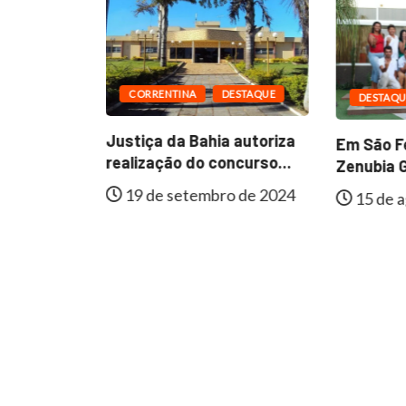
CORRENTINA
DESTAQUE
DESTAQU
ESTAQUE
Justiça da Bahia autoriza
Em São Fé
al de
realização do concurso...
Zenubia G
e
19 de setembro de 2024
15 de a
lmente...
 de 2024