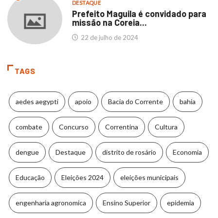
DESTAQUE
Prefeito Maguila é convidado para
missão na Coreia...
22 de julho de 2024
TAGS
aedes aegypti
apoio
Bacia do Corrente
bahia
combate
Concurso
Correntina
Cultura
dengue
Destaque
distrito de rosário
Economia
Educação
Eleições 2024
eleições municipais
engenharia agronomica
Ensino Superior
epidemia