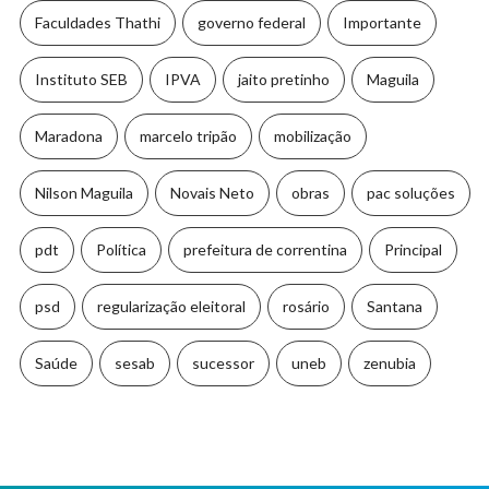
Faculdades Thathi
governo federal
Importante
Instituto SEB
IPVA
jaito pretinho
Maguila
Maradona
marcelo tripão
mobilização
Nilson Maguila
Novais Neto
obras
pac soluções
pdt
Política
prefeitura de correntina
Principal
psd
regularização eleitoral
rosário
Santana
Saúde
sesab
sucessor
uneb
zenubia