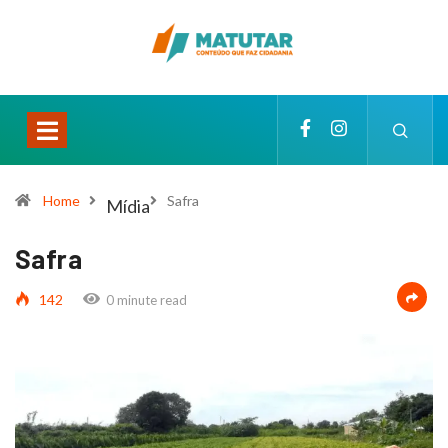
Home
Safra
Mídia
Safra
142
0 minute read