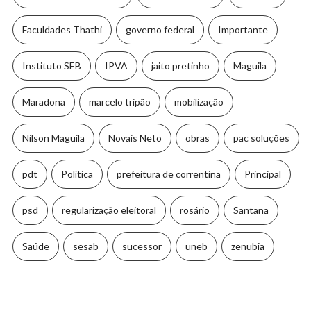
Faculdades Thathi
governo federal
Importante
Instituto SEB
IPVA
jaito pretinho
Maguila
Maradona
marcelo tripão
mobilização
Nilson Maguila
Novais Neto
obras
pac soluções
pdt
Política
prefeitura de correntina
Principal
psd
regularização eleitoral
rosário
Santana
Saúde
sesab
sucessor
uneb
zenubia