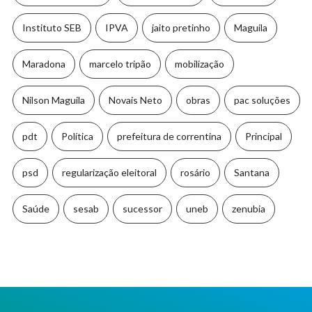
Instituto SEB
IPVA
jaito pretinho
Maguila
Maradona
marcelo tripão
mobilização
Nilson Maguila
Novais Neto
obras
pac soluções
pdt
Política
prefeitura de correntina
Principal
psd
regularização eleitoral
rosário
Santana
Saúde
sesab
sucessor
uneb
zenubia