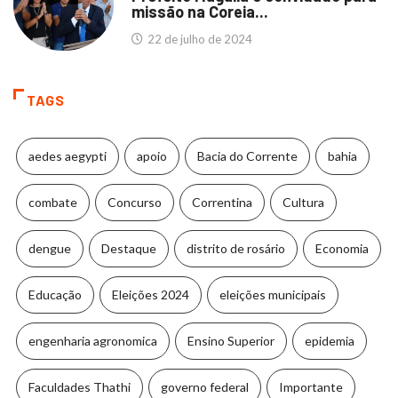
missão na Coreia...
22 de julho de 2024
TAGS
aedes aegypti
apoio
Bacia do Corrente
bahia
combate
Concurso
Correntina
Cultura
dengue
Destaque
distrito de rosário
Economia
Educação
Eleições 2024
eleições municipais
engenharia agronomica
Ensino Superior
epidemia
Faculdades Thathi
governo federal
Importante