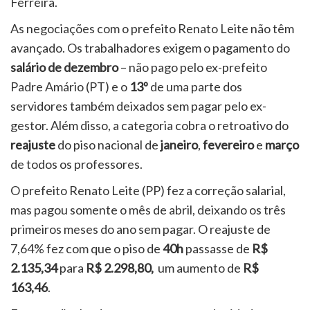
Ferreira.
As negociações com o prefeito Renato Leite não têm
avançado. Os trabalhadores exigem o pagamento do
salário de dezembro
– não pago pelo ex-prefeito
Padre Amário (PT) e o
13º
de uma parte dos
servidores também deixados sem pagar pelo ex-
gestor. Além disso, a categoria cobra o retroativo do
reajuste
do piso nacional de
janeiro
,
fevereiro
e
março
de todos os professores.
O prefeito Renato Leite (PP) fez a correção salarial,
mas pagou somente o mês de abril, deixando os três
primeiros meses do ano sem pagar. O reajuste de
7,64% fez com que o piso de
40h
passasse de
R$
2.135,34
para
R$ 2.298,80,
um aumento de
R$
163,46
.