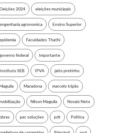
Eleições 2024
eleições municipais
engenharia agronomica
Ensino Superior
epidemia
Faculdades Thathi
governo federal
Importante
Instituto SEB
IPVA
jaito pretinho
Maguila
Maradona
marcelo tripão
mobilização
Nilson Maguila
Novais Neto
obras
pac soluções
pdt
Política
prefeitura de correntina
Principal
psd