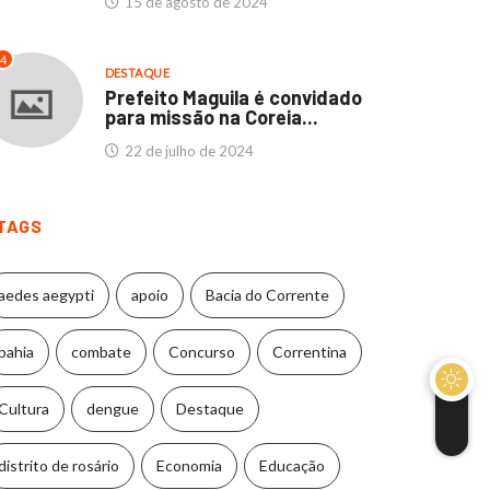
15 de agosto de 2024
4
DESTAQUE
Prefeito Maguila é convidado
para missão na Coreia...
22 de julho de 2024
TAGS
aedes aegypti
apoio
Bacia do Corrente
bahia
combate
Concurso
Correntina
Cultura
dengue
Destaque
distrito de rosário
Economia
Educação