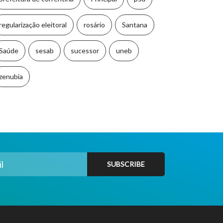
regularização eleitoral
rosário
Santana
Saúde
sesab
sucessor
uneb
zenubia