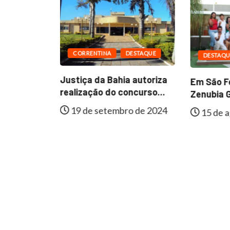
CORRENTINA
DESTAQUE
DESTAQU
ESTAQUE
Justiça da Bahia autoriza
Em São Fé
al de
realização do concurso...
Zenubia G
e
19 de setembro de 2024
15 de a
lmente...
 de 2024