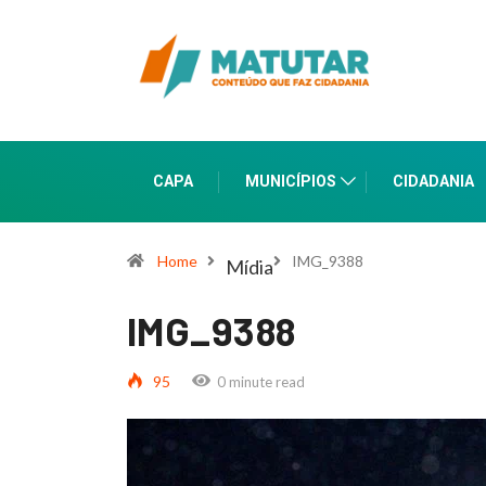
CAPA
MUNICÍPIOS
CIDADANIA
Home
IMG_9388
Mídia
IMG_9388
95
0 minute read