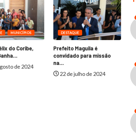
E
MUNICÍPIOS
DESTAQUE
lix do Coribe,
Prefeito Maguila é
Fa
anha...
convidado para missão
In
na...
gosto de 2024
22 de julho de 2024