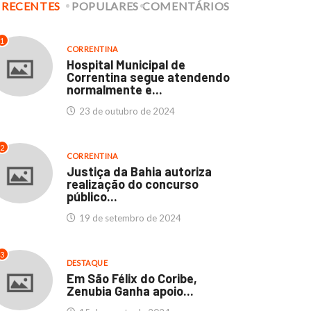
RECENTES
POPULARES
COMENTÁRIOS
1
CORRENTINA
Hospital Municipal de
Correntina segue atendendo
normalmente e...
CORRENTINA
DESTAQUE
CORRENTINA
DESTAQUE
23 de outubro de 2024
culdades Thathi e
Hospital Municipal de
stituto SEB: Um marco...
Correntina segue
2
atendendo normalmente..
CORRENTINA
11 de abril de 2024
Justiça da Bahia autoriza
23 de outubro de 2024
realização do concurso
público...
19 de setembro de 2024
3
DESTAQUE
Em São Félix do Coribe,
Zenubia Ganha apoio...