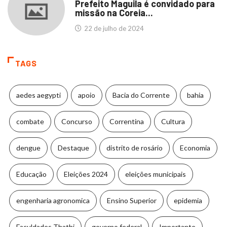
Prefeito Maguila é convidado para
missão na Coreia...
22 de julho de 2024
TAGS
aedes aegypti
apoio
Bacia do Corrente
bahia
combate
Concurso
Correntina
Cultura
dengue
Destaque
distrito de rosário
Economia
Educação
Eleições 2024
eleições municipais
engenharia agronomica
Ensino Superior
epidemia
Faculdades Thathi
governo federal
Importante