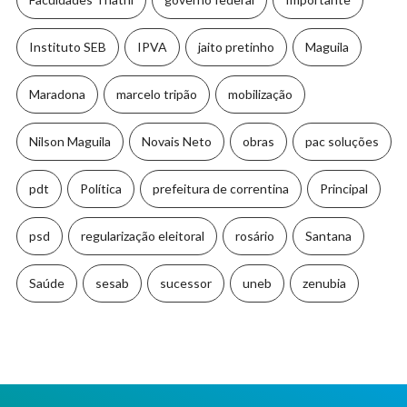
Instituto SEB
IPVA
jaito pretinho
Maguila
Maradona
marcelo tripão
mobilização
Nilson Maguila
Novais Neto
obras
pac soluções
pdt
Política
prefeitura de correntina
Principal
psd
regularização eleitoral
rosário
Santana
Saúde
sesab
sucessor
uneb
zenubia