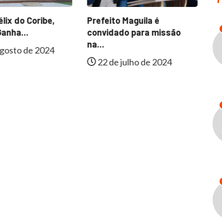
lix do Coribe,
Prefeito Maguila é
Fa
anha...
convidado para missão
In
na...
gosto de 2024
22 de julho de 2024