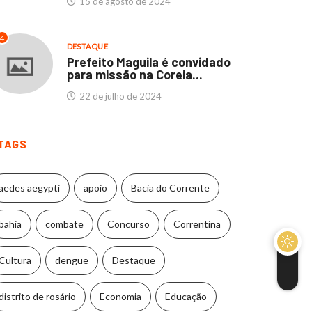
15 de agosto de 2024
4
DESTAQUE
Prefeito Maguila é convidado
para missão na Coreia...
22 de julho de 2024
TAGS
aedes aegypti
apoio
Bacia do Corrente
bahia
combate
Concurso
Correntina
Cultura
dengue
Destaque
distrito de rosário
Economia
Educação