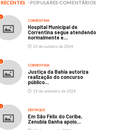
RECENTES
POPULARES
COMENTÁRIOS
CORRENTINA
DESTAQUE
CORRENTINA
DESTAQUE
culdades Thathi e
Hospital Municipal de
1
CORRENTINA
stituto SEB: Um marco...
Correntina segue
Hospital Municipal de
atendendo normalmente..
Correntina segue atendendo
11 de abril de 2024
normalmente e...
23 de outubro de 2024
23 de outubro de 2024
2
CORRENTINA
Justiça da Bahia autoriza
realização do concurso
público...
19 de setembro de 2024
3
DESTAQUE
Em São Félix do Coribe,
Zenubia Ganha apoio...