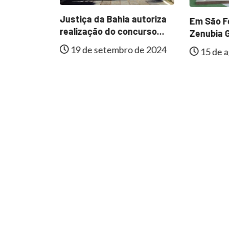
ESTAQUE
Justiça da Bahia autoriza
Em São Fé
al de
realização do concurso...
Zenubia G
e
19 de setembro de 2024
15 de a
lmente...
 de 2024