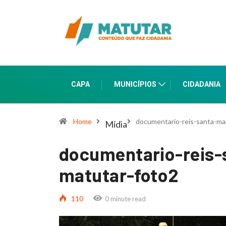
CAPA
MUNICÍPIOS
CIDADANIA
Home
documentario-reis-santa-mar
Mídia
documentario-reis-
matutar-foto2
110
0 minute read