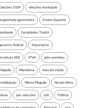
Eleições 2024
eleições municipais
engenharia agronomica
Ensino Superior
epidemia
Faculdades Thathi
governo federal
Importante
Instituto SEB
IPVA
jaito pretinho
Maguila
Maradona
marcelo tripão
mobilização
Nilson Maguila
Novais Neto
obras
pac soluções
pdt
Política
prefeitura de correntina
Principal
psd