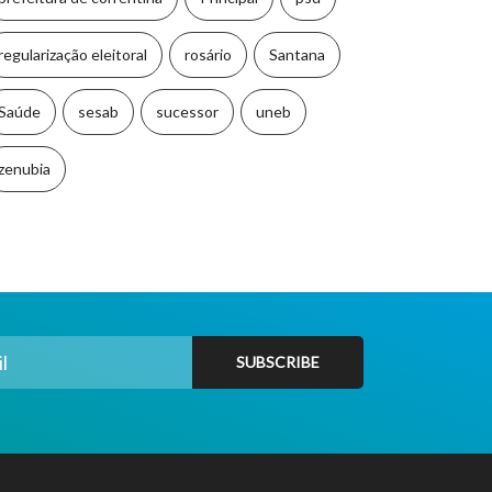
regularização eleitoral
rosário
Santana
Saúde
sesab
sucessor
uneb
zenubia