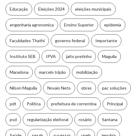
Educação
Eleições 2024
eleições municipais
engenharia agronomica
Ensino Superior
epidemia
Faculdades Thathi
governo federal
Importante
Instituto SEB
IPVA
jaito pretinho
Maguila
Maradona
marcelo tripão
mobilização
Nilson Maguila
Novais Neto
obras
pac soluções
pdt
Política
prefeitura de correntina
Principal
psd
regularização eleitoral
rosário
Santana
Saúde
sesab
sucessor
uneb
zenubia