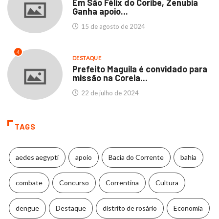
Em São Félix do Coribe, Zenubia
Ganha apoio...
15 de agosto de 2024
4
DESTAQUE
Prefeito Maguila é convidado para
missão na Coreia...
22 de julho de 2024
TAGS
aedes aegypti
apoio
Bacia do Corrente
bahia
combate
Concurso
Correntina
Cultura
dengue
Destaque
distrito de rosário
Economia