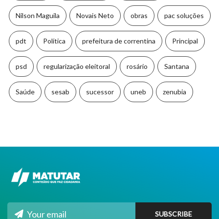
Nilson Maguila
Novais Neto
obras
pac soluções
pdt
Política
prefeitura de correntina
Principal
psd
regularização eleitoral
rosário
Santana
Saúde
sesab
sucessor
uneb
zenubia