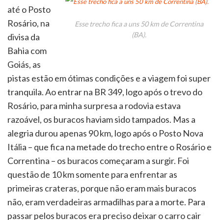
até o Posto
Rosário, na
Esse trecho fica a uns 50 km de Correntina
(BA).
divisa da
Bahia com
Goiás, as
pistas estão em ótimas condições e a viagem foi super
tranquila. Ao entrar na BR 349, logo após o trevo do
Rosário, para minha surpresa a rodovia estava
razoável, os buracos haviam sido tampados. Mas a
alegria durou apenas 90 km, logo após o Posto Nova
Itália – que fica na metade do trecho entre o Rosário e
Correntina – os buracos começaram a surgir. Foi
questão de 10 km somente para enfrentar as
primeiras crateras, porque não eram mais buracos
não, eram verdadeiras armadilhas para a morte. Para
passar pelos buracos era preciso deixar o carro cair