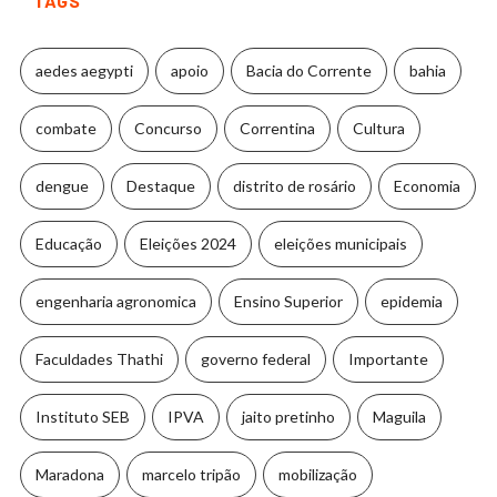
TAGS
aedes aegypti
apoio
Bacia do Corrente
bahia
combate
Concurso
Correntina
Cultura
dengue
Destaque
distrito de rosário
Economia
Educação
Eleições 2024
eleições municipais
engenharia agronomica
Ensino Superior
epidemia
Faculdades Thathi
governo federal
Importante
Instituto SEB
IPVA
jaito pretinho
Maguila
Maradona
marcelo tripão
mobilização