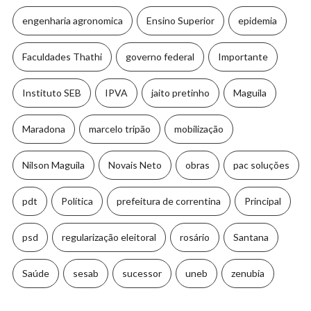
engenharia agronomica
Ensino Superior
epidemia
Faculdades Thathi
governo federal
Importante
Instituto SEB
IPVA
jaito pretinho
Maguila
Maradona
marcelo tripão
mobilização
Nilson Maguila
Novais Neto
obras
pac soluções
pdt
Política
prefeitura de correntina
Principal
psd
regularização eleitoral
rosário
Santana
Saúde
sesab
sucessor
uneb
zenubia