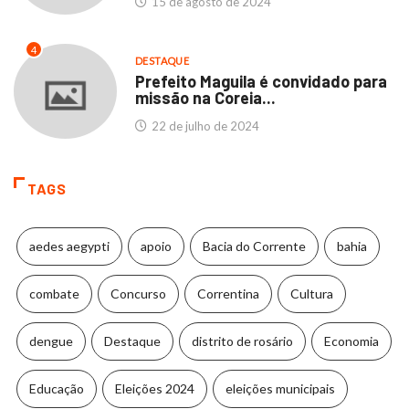
15 de agosto de 2024
4
DESTAQUE
Prefeito Maguila é convidado para
missão na Coreia...
22 de julho de 2024
TAGS
aedes aegypti
apoio
Bacia do Corrente
bahia
combate
Concurso
Correntina
Cultura
dengue
Destaque
distrito de rosário
Economia
Educação
Eleições 2024
eleições municipais