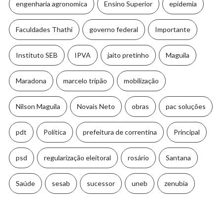
engenharia agronomica
Ensino Superior
epidemia
Faculdades Thathi
governo federal
Importante
Instituto SEB
IPVA
jaito pretinho
Maguila
Maradona
marcelo tripão
mobilização
Nilson Maguila
Novais Neto
obras
pac soluções
pdt
Política
prefeitura de correntina
Principal
psd
regularização eleitoral
rosário
Santana
Saúde
sesab
sucessor
uneb
zenubia