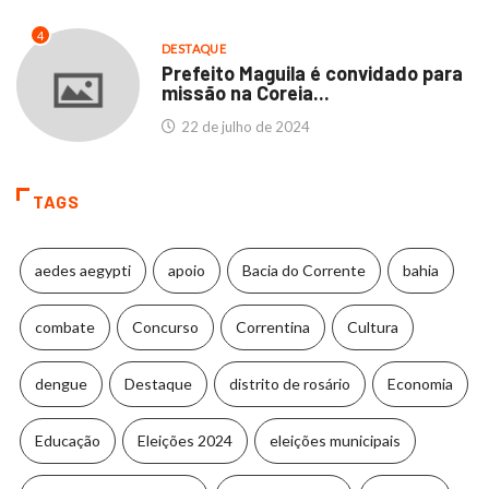
4
DESTAQUE
Prefeito Maguila é convidado para
missão na Coreia...
22 de julho de 2024
TAGS
aedes aegypti
apoio
Bacia do Corrente
bahia
combate
Concurso
Correntina
Cultura
dengue
Destaque
distrito de rosário
Economia
Educação
Eleições 2024
eleições municipais