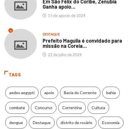
Em São Félix do Coribe, Zenubia
Ganha apoio...
15 de agosto de 2024
4
DESTAQUE
Prefeito Maguila é convidado para
missão na Coreia...
22 de julho de 2024
TAGS
aedes aegypti
apoio
Bacia do Corrente
bahia
combate
Concurso
Correntina
Cultura
dengue
Destaque
distrito de rosário
Economia