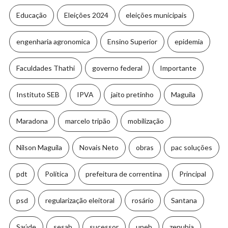
Educação
Eleições 2024
eleições municipais
engenharia agronomica
Ensino Superior
epidemia
Faculdades Thathi
governo federal
Importante
Instituto SEB
IPVA
jaito pretinho
Maguila
Maradona
marcelo tripão
mobilização
Nilson Maguila
Novais Neto
obras
pac soluções
pdt
Política
prefeitura de correntina
Principal
psd
regularização eleitoral
rosário
Santana
Saúde
sesab
sucessor
uneb
zenubia