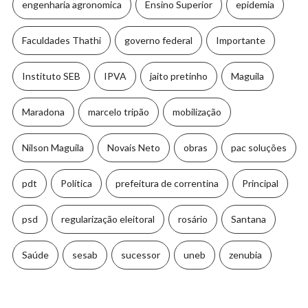
engenharia agronomica
Ensino Superior
epidemia
Faculdades Thathi
governo federal
Importante
Instituto SEB
IPVA
jaito pretinho
Maguila
Maradona
marcelo tripão
mobilização
Nilson Maguila
Novais Neto
obras
pac soluções
pdt
Política
prefeitura de correntina
Principal
psd
regularização eleitoral
rosário
Santana
Saúde
sesab
sucessor
uneb
zenubia