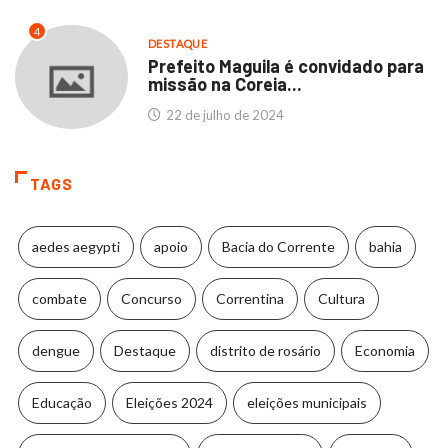
4
DESTAQUE
Prefeito Maguila é convidado para
missão na Coreia...
22 de julho de 2024
TAGS
aedes aegypti
apoio
Bacia do Corrente
bahia
combate
Concurso
Correntina
Cultura
dengue
Destaque
distrito de rosário
Economia
Educação
Eleições 2024
eleições municipais